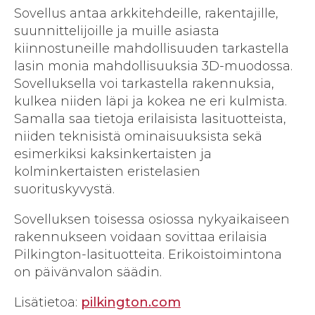
Sovellus antaa arkkitehdeille, rakentajille,
suunnittelijoille ja muille asiasta
kiinnostuneille mahdollisuuden tarkastella
lasin monia mahdollisuuksia 3D-muodossa.
Sovelluksella voi tarkastella rakennuksia,
kulkea niiden läpi ja kokea ne eri kulmista.
Samalla saa tietoja erilaisista lasituotteista,
niiden teknisistä ominaisuuksista sekä
esimerkiksi kaksinkertaisten ja
kolminkertaisten eristelasien
suorituskyvystä.
Sovelluksen toisessa osiossa nykyaikaiseen
rakennukseen voidaan sovittaa erilaisia
Pilkington-lasituotteita. Erikoistoimintona
on päivänvalon säädin.
Lisätietoa:
pilkington.com