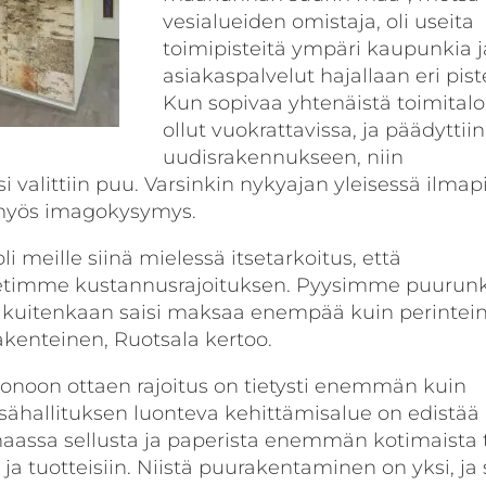
vesialueiden omistaja, oli useita
toimipisteitä ympäri kaupunkia j
asiakaspalvelut hajallaan eri pist
Kun sopivaa yhtenäistä toimitalo
ollut vuokrattavissa, ja päädyttiin
uudisrakennukseen, niin
 valittiin puu. Varsinkin nykyajan yleisessä ilmapi
i myös imagokysymys.
 meille siinä mielessä itsetarkoitus, että
asetimme kustannusrajoituksen. Pyysimme puurunk
ei kuitenkaan saisi maksaa enempää kuin perintei
kenteinen, Ruotsala kertoo.
uonoon ottaen rajoitus on tietysti enemmän kuin
ähallituksen luonteva kehittämisalue on edistää
aassa sellusta ja paperista enemmän kotimaista 
ja tuotteisiin. Niistä puurakentaminen on yksi, ja 