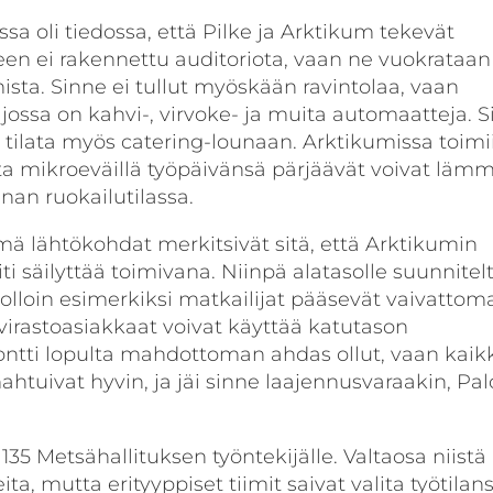
sa oli tiedossa, että Pilke ja Arktikum tekevät
seen ei rakennettu auditoriota, vaan ne vuokrataan
ista. Sinne ei tullut myöskään ravintolaa, vaan
 jossa on kahvi-, virvoke- ja muita automaatteja. 
 tilata myös catering-lounaan. Arktikumissa toimi
ta mikroeväillä työpäivänsä pärjäävät voivat lämm
an ruokailutilassa.
ämä lähtökohdat merkitsivät sitä, että Arktikumin
ti säilyttää toimivana. Niinpä alatasolle suunnitelt
jolloin esimerkiksi matkailijat pääsevät vaivattoma
 virastoasiakkaat voivat käyttää katutason
tontti lopulta mahdottoman ahdas ollut, vaan kaik
htuivat hyvin, ja jäi sinne laajennusvaraakin, Pal
 135 Metsähallituksen työntekijälle. Valtaosa niistä
, mutta erityyppiset tiimit saivat valita työtilan