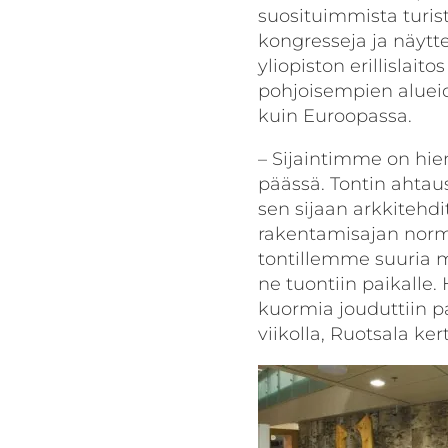
suosituimmista turist
kongresseja ja näytt
yliopiston erillislait
pohjoisempien alueid
kuin Euroopassa.
– Sijaintimme on hi
päässä. Tontin ahtaus
sen sijaan arkkitehd
rakentamisajan norm
tontillemme suuria m
ne tuontiin paikalle. H
kuormia jouduttiin pa
viikolla, Ruotsala ker