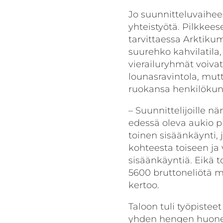
Jo suunnitteluvaihees
yhteistyötä. Pilkkee
tarvittaessa Arktikum
suurehko kahvilatila,
vierailuryhmät voivat
lounasravintola, mut
ruokansa henkilökunn
– Suunnittelijoille n
edessä oleva aukio pi
toinen sisäänkäynti, 
kohteesta toiseen ja
sisäänkäyntiä. Eikä 
5600 bruttoneliötä ma
kertoo.
Taloon tuli työpisteet
yhden hengen huoneita