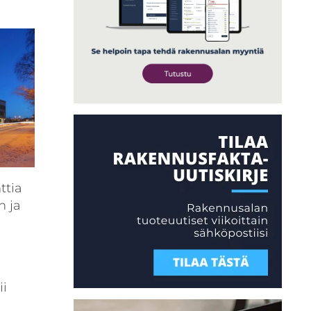
ttia
n ja
a
ii