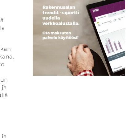
iä
la
tkan
ikana,
ko
kun
 ja
llä
 ja