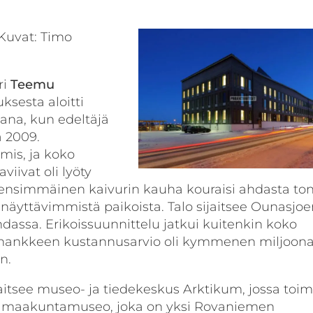
 Kuvat: Timo
ri
Teemu
ksesta aloitti
ana, kun edeltäjä
ä 2009.
lmis, ja koko
viivat oli lyöty
ensimmäinen kaivurin kauha kouraisi ahdasta ton
äyttävimmistä paikoista. Talo sijaitsee Ounasjoe
ssa. Erikoissuunnittelu jatkui kuitenkin koko
o hankkeen kustannusarvio oli kymmenen miljoon
n.
sijaitsee museo- ja tiedekeskus Arktikum, jossa toim
maakuntamuseo, joka on yksi Rovaniemen