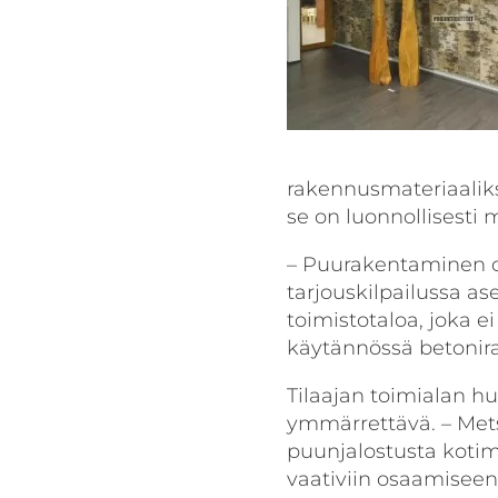
rakennusmateriaaliksi
se on luonnollisest
– Puurakentaminen oli
tarjouskilpailussa 
toimistotaloa, joka 
käytännössä betonira
Tilaajan toimialan h
ymmärrettävä. – Mets
puunjalostusta kotim
vaativiin osaamiseen 