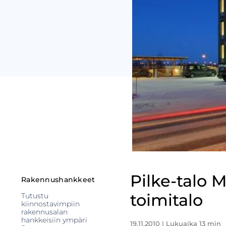
Pilke-talo 
Rakennushankkeet
toimitalo
Tutustu
kiinnostavimpiin
rakennusalan
hankkeisiin ympäri
19.11.2010
| Lukuaika 13 min