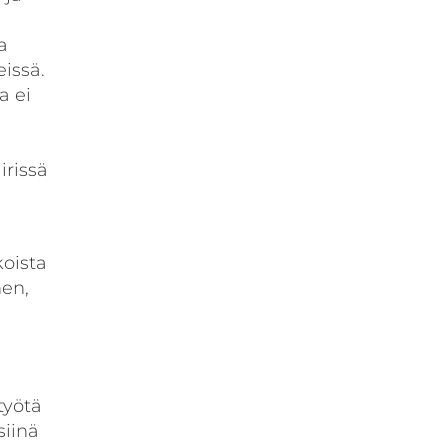
a
eissä.
a ei
irissä
oista
nen,
työtä
siinä