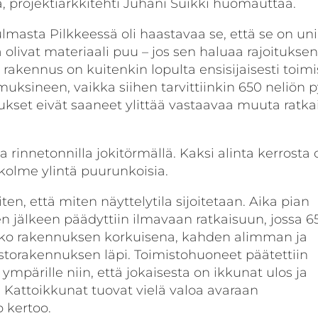
, projektiarkkitehti Juhani Suikki huomauttaa.
masta Pilkkeessä oli haastavaa se, että se on uni
 olivat materiaali puu – jos sen haluaa rajoitukse
 rakennus on kuitenkin lopulta ensisijaisesti toimi
muksineen, vaikka siihen tarvittiinkin 650 neliön 
ukset eivät saaneet ylittää vastaavaa muuta ratka
la rinnetonnilla jokitörmällä. Kaksi alinta kerrosta 
 kolme ylintä puurunkoisia.
iten, että miten näyttelytila sijoitetaan. Aika pian
n jälkeen päädyttiin ilmavaan ratkaisuun, jossa 6
koko rakennuksen korkuisena, kahden alimman ja
torakennuksen läpi. Toimistohuoneet päätettiin
n ympärille niin, että jokaisesta on ikkunat ulos ja
. Kattoikkunat tuovat vielä valoa avaraan
 kertoo.