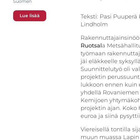
Suomen
Lue lisää
Teksti: Pasi Puuperä
Lindholm
Rakennuttajainsinöö
Ruotsal
a Metsähallitu
työmaan rakennuttaj
jäi eläkkeelle syksyll
Suunnittelutyö oli va
projektin perussuunta
lukkoon ennen kuin 
yhdellä Rovaniemen n
Kemijoen yhtymäkohda
projektin ajan. Kok
euroa ja siinä pysyttii
Viereisellä tontilla 
muun muassa Lapin 