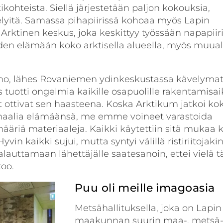
ikohteista. Siellä järjestetään paljon kokouksia,
elyitä. Samassa pihapiirissä kohoaa myös Lapin
os Arktinen keskus, joka keskittyy työssään napapiir
en elämään koko arktisella alueella, myös muual
eno, lähes Rovaniemen ydinkeskustassa kävelyma
 tuotti ongelmia kaikille osapuolille rakentamisa
it ottivat sen haasteena. Koska Arktikum jatkoi ko
aalia elämäänsä, me emme voineet varastoida
ääriä materiaaleja. Kaikki käytettiin sitä mukaa 
yvin kaikki sujui, mutta syntyi välillä ristiriitojakin
lauttamaan lähettäjälle saatesanoin, ettei vielä tä
too.
Puu oli meille imagoasia
Metsähallituksella, joka on Lapin
maakunnan suurin maa-, metsä-