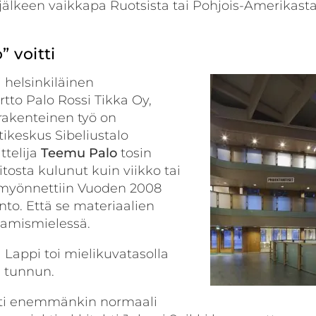
 jälkeen vaikkapa Ruotsista tai Pohjois-Amerikasta
” voitti
i helsinkiläinen
tto Palo Rossi Tikka Oy,
rakenteinen työ on
tikeskus Sibeliustalo
ttelija
Teemu Palo
tosin
tosta kulunut kuin viikko tai
e myönnettiin Vuoden 2008
nto. Että se materiaalien
aamismielessä.
 Lappi toi mielikuvatasolla
n tunnun.
silti enemmänkin normaali