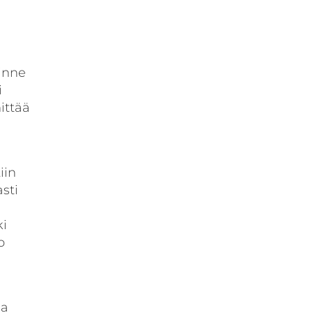
Sinne
i
ittää
iin
sti
ki
o
sa