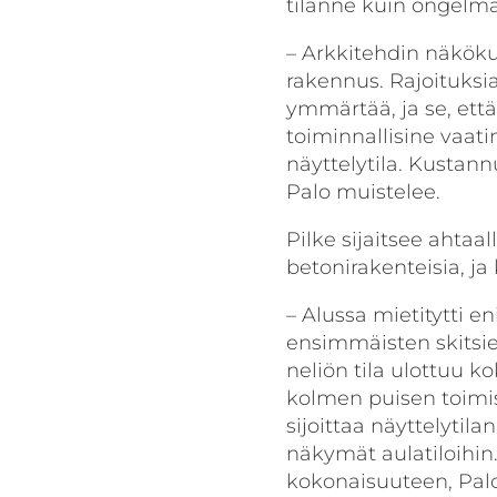
tilanne kuin ongelma
– Arkkitehdin näkökul
rakennus. Rajoituksia
ymmärtää, ja se, että
toiminnallisine vaati
näyttelytila. Kustann
Palo muistelee.
Pilke sijaitsee ahtaal
betonirakenteisia, ja
– Alussa mietitytti en
ensimmäisten skitsie
neliön tila ulottuu 
kolmen puisen toimis
sijoittaa näyttelytila
näkymät aulatiloihin
kokonaisuuteen, Palo