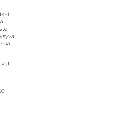
ikki
na
sto
pysyvä
isua,
ovat
50