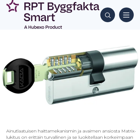
Siirry
sisältöön
Hae sisältöjä
Ainutlaatuisen haittamekanismin ja avaimen ansiosta Matrix-
lukitus on erittäin turvallinen ja se luokitellaan korkeimpaan