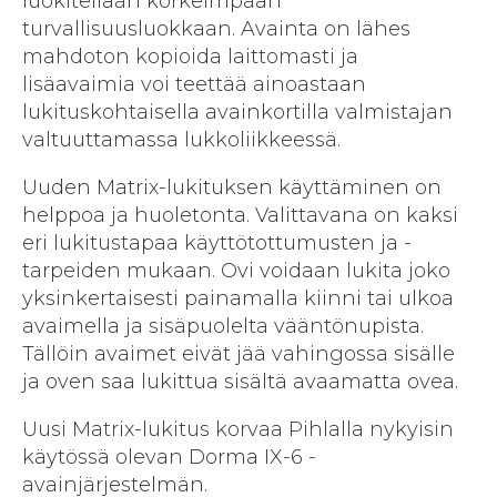
luokitellaan korkeimpaan
turvallisuusluokkaan. Avainta on lähes
mahdoton kopioida laittomasti ja
lisäavaimia voi teettää ainoastaan
lukituskohtaisella avainkortilla valmistajan
valtuuttamassa lukkoliikkeessä.
Uuden Matrix-lukituksen käyttäminen on
helppoa ja huoletonta. Valittavana on kaksi
eri lukitustapaa käyttötottumusten ja -
tarpeiden mukaan. Ovi voidaan lukita joko
yksinkertaisesti painamalla kiinni tai ulkoa
avaimella ja sisäpuolelta vääntönupista.
Tällöin avaimet eivät jää vahingossa sisälle
ja oven saa lukittua sisältä avaamatta ovea.
Uusi Matrix-lukitus korvaa Pihlalla nykyisin
käytössä olevan Dorma IX-6 -
avainjärjestelmän.