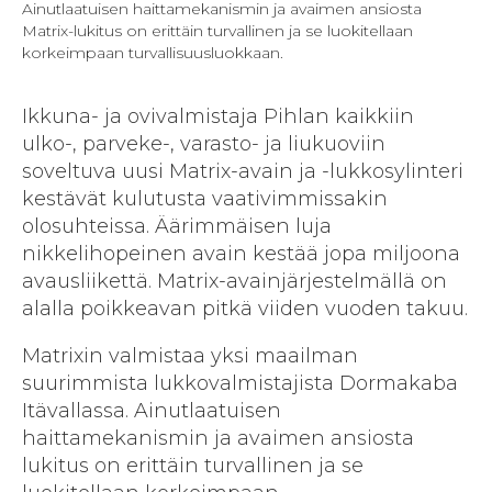
Ainutlaatuisen haittamekanismin ja avaimen ansiosta
Matrix-lukitus on erittäin turvallinen ja se luokitellaan
korkeimpaan turvallisuusluokkaan.
Ikkuna- ja ovivalmistaja Pihlan kaikkiin
ulko-, parveke-, varasto- ja liukuoviin
soveltuva uusi Matrix-avain ja -lukkosylinteri
kestävät kulutusta vaativimmissakin
olosuhteissa. Äärimmäisen luja
nikkelihopeinen avain kestää jopa miljoona
avausliikettä. Matrix-avainjärjestelmällä on
alalla poikkeavan pitkä viiden vuoden takuu.
Matrixin valmistaa yksi maailman
suurimmista lukkovalmistajista Dormakaba
Itävallassa. Ainutlaatuisen
haittamekanismin ja avaimen ansiosta
lukitus on erittäin turvallinen ja se