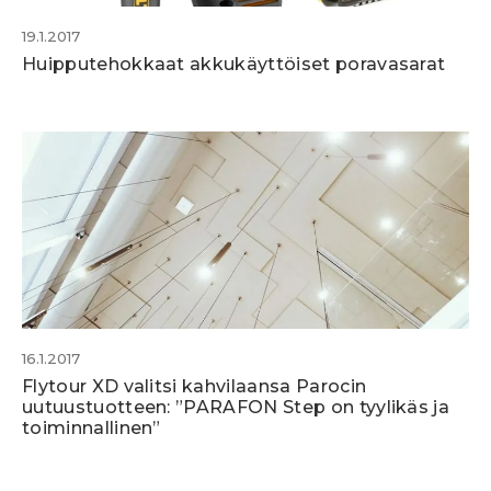
19.1.2017
Huipputehokkaat akkukäyttöiset poravasarat
16.1.2017
Flytour XD valitsi kahvilaansa Parocin
uutuustuotteen: ”PARAFON Step on tyylikäs ja
toiminnallinen”