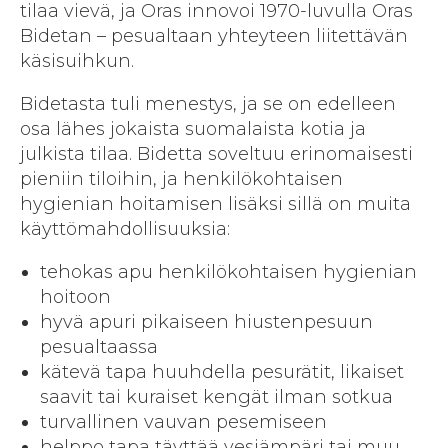
tilaa vievä, ja Oras innovoi 1970-luvulla Oras
Bidetan – pesualtaan yhteyteen liitettävän
käsisuihkun.
Bidetasta tuli menestys, ja se on edelleen
osa lähes jokaista suomalaista kotia ja
julkista tilaa. Bidetta soveltuu erinomaisesti
pieniin tiloihin, ja henkilökohtaisen
hygienian hoitamisen lisäksi sillä on muita
käyttömahdollisuuksia:
tehokas apu henkilökohtaisen hygienian
hoitoon
hyvä apuri pikaiseen hiustenpesuun
pesualtaassa
kätevä tapa huuhdella pesurätit, likaiset
saavit tai kuraiset kengät ilman sotkua
turvallinen vauvan pesemiseen
helppo tapa täyttää vesiämpäri tai muu