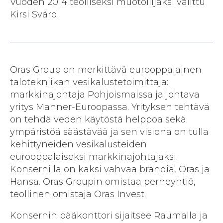
Vuoden 2014 teolliseksi muotoilijaksi valittu
Kirsi Svärd.
Oras Group on merkittävä eurooppalainen
talotekniikan vesikalustetoimittaja:
markkinajohtaja Pohjoismaissa ja johtava
yritys Manner-Euroopassa. Yrityksen tehtävä
on tehdä veden käytöstä helppoa sekä
ympäristöä säästävää ja sen visiona on tulla
kehittyneiden vesikalusteiden
eurooppalaiseksi markkinajohtajaksi.
Konsernilla on kaksi vahvaa brändiä, Oras ja
Hansa. Oras Groupin omistaa perheyhtiö,
teollinen omistaja Oras Invest.
Konsernin pääkonttori sijaitsee Raumalla ja