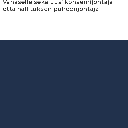
Vahaselle sekä uusi konsernijohtaja
että hallituksen puheenjohtaja