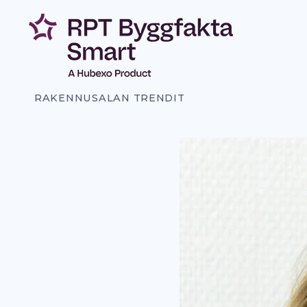
Siirry
sisältöön
RAKENNUSALAN TRENDIT