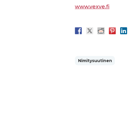
www.vexve.fi
Nimitysuutinen