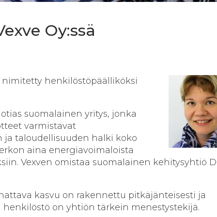
Vexve Oy:ssä
nimitetty henkilöstöpäälliköksi
uotias suomalainen yritys, jonka
uotteet varmistavat
ja taloudellisuuden halki koko
verkon aina energiavoimaloista
ouksiin. Vexven omistaa suomalainen kehitysyhtiö 
attava kasvu on rakennettu pitkäjänteisesti ja
a henkilöstö on yhtiön tärkein menestystekijä.