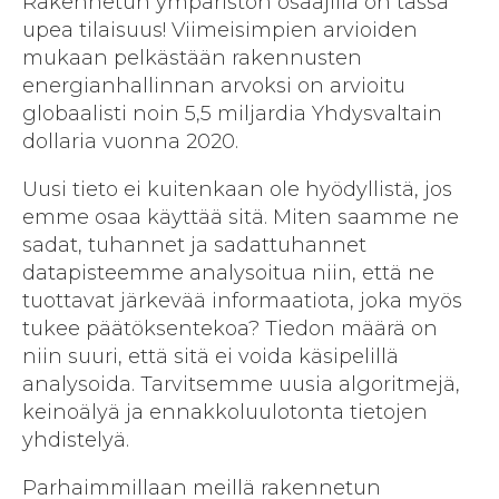
Rakennetun ympäristön osaajilla on tässä
upea tilaisuus! Viimeisimpien arvioiden
mukaan pelkästään rakennusten
energianhallinnan arvoksi on arvioitu
globaalisti noin 5,5 miljardia Yhdysvaltain
dollaria vuonna 2020.
Uusi tieto ei kuitenkaan ole hyödyllistä, jos
emme osaa käyttää sitä. Miten saamme ne
sadat, tuhannet ja sadattuhannet
datapisteemme analysoitua niin, että ne
tuottavat järkevää informaatiota, joka myös
tukee päätöksentekoa? Tiedon määrä on
niin suuri, että sitä ei voida käsipelillä
analysoida. Tarvitsemme uusia algoritmejä,
keinoälyä ja ennakkoluulotonta tietojen
yhdistelyä.
Parhaimmillaan meillä rakennetun