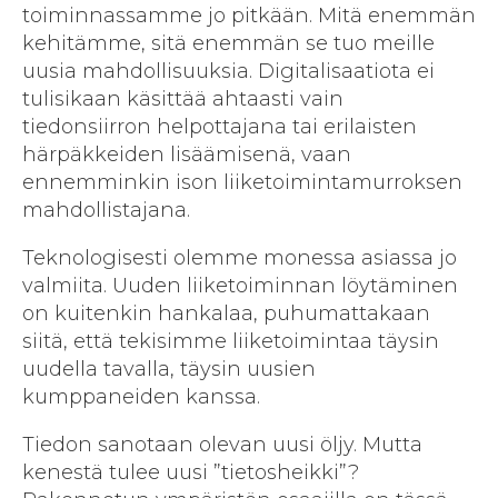
toiminnassamme jo pitkään. Mitä enemmän
kehitämme, sitä enemmän se tuo meille
uusia mahdollisuuksia. Digitalisaatiota ei
tulisikaan käsittää ahtaasti vain
tiedonsiirron helpottajana tai erilaisten
härpäkkeiden lisäämisenä, vaan
ennemminkin ison liiketoimintamurroksen
mahdollistajana.
Teknologisesti olemme monessa asiassa jo
valmiita. Uuden liiketoiminnan löytäminen
on kuitenkin hankalaa, puhumattakaan
siitä, että tekisimme liiketoimintaa täysin
uudella tavalla, täysin uusien
kumppaneiden kanssa.
Tiedon sanotaan olevan uusi öljy. Mutta
kenestä tulee uusi ”tietosheikki”?