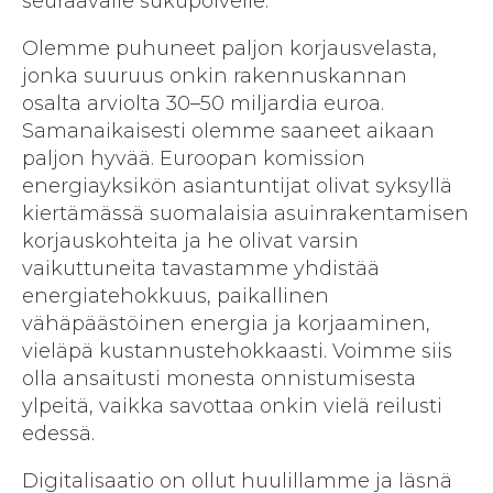
seuraavalle sukupolvelle.
Olemme puhuneet paljon korjausvelasta,
jonka suuruus onkin rakennuskannan
osalta arviolta 30–50 miljardia euroa.
Samanaikaisesti olemme saaneet aikaan
paljon hyvää. Euroopan komission
energiayksikön asiantuntijat olivat syksyllä
kiertämässä suomalaisia asuinrakentamisen
korjauskohteita ja he olivat varsin
vaikuttuneita tavastamme yhdistää
energiatehokkuus, paikallinen
vähäpäästöinen energia ja korjaaminen,
vieläpä kustannustehokkaasti. Voimme siis
olla ansaitusti monesta onnistumisesta
ylpeitä, vaikka savottaa onkin vielä reilusti
edessä.
Digitalisaatio on ollut huulillamme ja läsnä