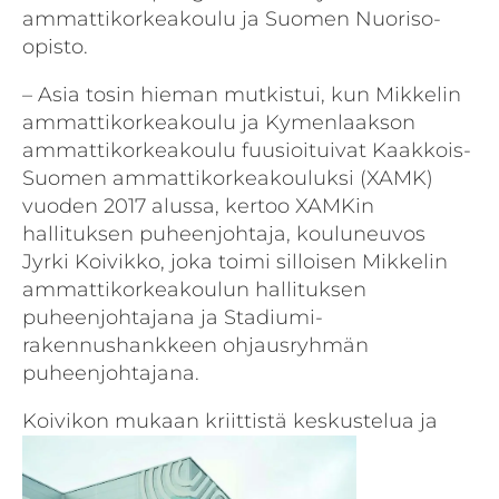
ammattikorkeakoulu ja Suomen Nuoriso-
opisto.
– Asia tosin hieman mutkistui, kun Mikkelin
ammattikorkeakoulu ja Kymenlaakson
ammattikorkeakoulu fuusioituivat Kaakkois-
Suomen ammattikorkeakouluksi (XAMK)
vuoden 2017 alussa, kertoo XAMKin
hallituksen puheenjohtaja, kouluneuvos
Jyrki Koivikko, joka toimi silloisen Mikkelin
ammattikorkeakoulun hallituksen
puheenjohtajana ja Stadiumi-
rakennushankkeen ohjausryhmän
puheenjohtajana.
Koivikon mukaan kriittistä kes
kustelua ja