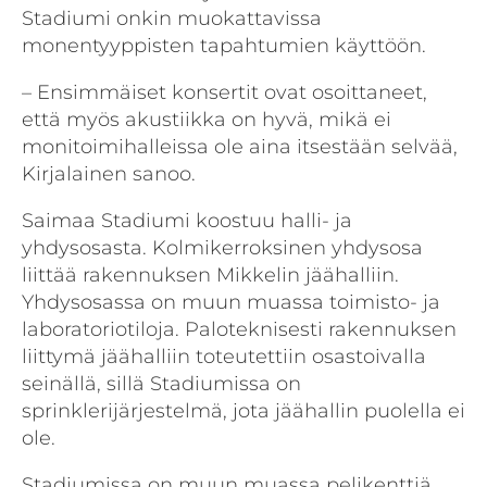
Stadiumi onkin muokattavissa
monentyyppisten tapahtumien käyttöön.
– Ensimmäiset konsertit ovat osoittaneet,
että myös akustiikka on hyvä, mikä ei
monitoimihalleissa ole aina itsestään selvää,
Kirjalainen sanoo.
Saimaa Stadiumi koostuu halli- ja
yhdysosasta. Kolmikerroksinen yhdysosa
liittää rakennuksen Mikkelin jäähalliin.
Yhdysosassa on muun muassa toimisto- ja
laboratoriotiloja. Paloteknisesti rakennuksen
liittymä jäähalliin toteutettiin osastoivalla
seinällä, sillä Stadiumissa on
sprinklerijärjestelmä, jota jäähallin puolella ei
ole.
Stadiumissa on muun muassa pelikenttiä,