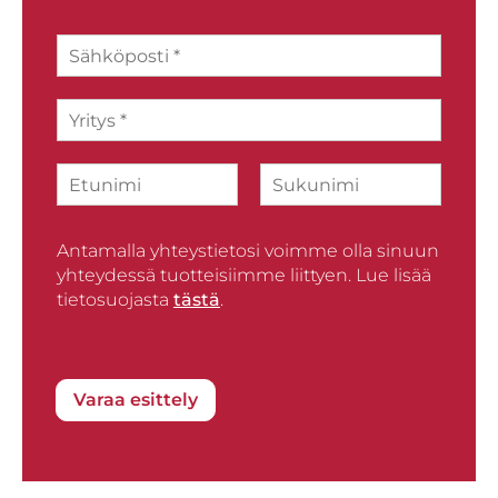
S
ä
h
Y
k
r
ö
i
p
N
t
o
i
y
s
F
L
m
s
t
i
a
i
*
i
r
Antamalla yhteystietosi voimme olla sinuun
s
*
s
t
yhteydessä tuotteisiimme liittyen. Lue lisää
t
tietosuojasta
tästä
.
Varaa esittely