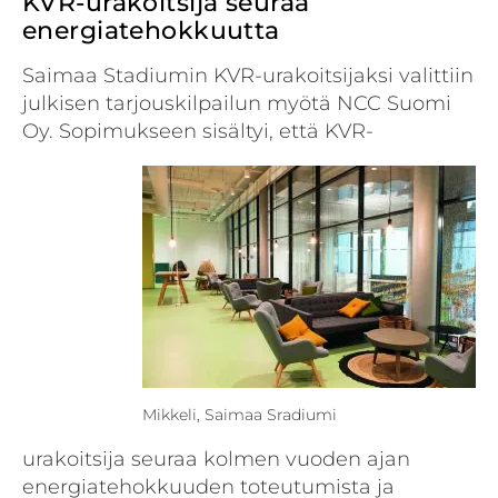
KVR-urakoitsija seuraa
energiatehokkuutta
Saimaa Stadiumin KVR-urakoitsijaksi valittiin
julkisen tarjouskilpailun myötä NCC Suomi
Oy. Sopimukseen sisältyi, että KVR-
Mikkeli, Saimaa Sradiumi
urakoitsija seuraa kolmen vuoden ajan
energiatehokkuuden toteutumista ja