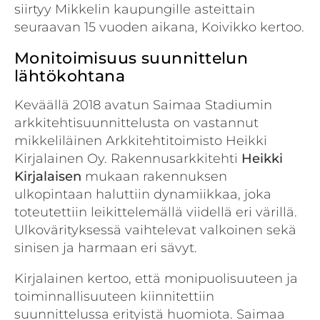
siirtyy Mikkelin kaupungille asteittain
seuraavan 15 vuoden aikana, Koivikko kertoo.
Monitoimisuus suunnittelun
lähtökohtana
Keväällä 2018 avatun Saimaa Stadiumin
arkkitehtisuunnittelusta on vastannut
mikkeliläinen Arkkitehtitoimisto Heikki
Kirjalainen Oy. Rakennusarkkitehti
Heikki
Kirjalaisen
mukaan rakennuksen
ulkopintaan haluttiin dynamiikkaa, joka
toteutettiin leikittelemällä viidellä eri värillä.
Ulkovärityksessä vaihtelevat valkoinen sekä
sinisen ja harmaan eri sävyt.
Kirjalainen kertoo, että monipuolisuuteen ja
toiminnallisuuteen kiinnitettiin
suunnittelussa erityistä huomiota. Saimaa