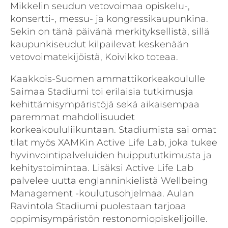
Mikkelin seudun vetovoimaa opiskelu-,
konsertti-, messu- ja kongressikaupunkina.
Sekin on tänä päivänä merkityksellistä, sillä
kaupunkiseudut kilpailevat keskenään
vetovoimatekijöistä, Koivikko toteaa.
Kaakkois-Suomen ammattikorkeakoululle
Saimaa Stadiumi toi erilaisia tutkimusja
kehittämisympäristöjä sekä aikaisempaa
paremmat mahdollisuudet
korkeakoululiikuntaan. Stadiumista sai omat
tilat myös XAMKin Active Life Lab, joka tukee
hyvinvointipalveluiden huippututkimusta ja
kehitystoimintaa. Lisäksi Active Life Lab
palvelee uutta englanninkielistä Wellbeing
Management -koulutusohjelmaa. Aulan
Ravintola Stadiumi puolestaan tarjoaa
oppimisympäristön restonomiopiskelijoille.