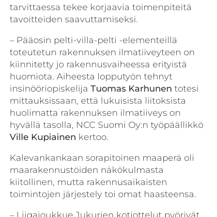
tarvittaessa tekee korjaavia toimenpiteitä
tavoitteiden saavuttamiseksi.
– Pääosin pelti-villa-pelti -elementeillä
toteutetun rakennuksen ilmatiiveyteen on
kiinnitetty jo rakennusvaiheessa erityistä
huomiota. Aiheesta lopputyön tehnyt
insinööriopiskelija
Tuomas Karhunen
totesi
mittauksissaan, että lukuisista liitoksista
huolimatta rakennuksen ilmatiiveys on
hyvällä tasolla, NCC Suomi Oy:n työpäällikkö
Ville Kupiainen
kertoo.
Kalevankankaan sorapitoinen maaperä oli
maarakennustöiden näkökulmasta
kiitollinen, mutta rakennusaikaisten
toimintojen järjestely toi omat haasteensa.
– Liigajoukkue Jukurien kotiottelut pyörivät