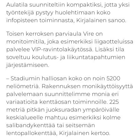
Aulatila suunniteltiin kompaktiksi, jotta yksi
työntekijä pystyy huolehtimaan koko
infopisteen toiminnasta, Kirjalainen sanoo.
Toisen kerroksen parviaula Vire on
monitoimitila, joka esimerkiksi liigaotteluissa
palvelee VIP-ravintolakäytössä. Lisäksi tila
soveltuu koulutus- ja liikuntatapahtumien
järjestämiseen.
– Stadiumin halliosan koko on noin 5200
neliömetriä. Rakennuksen monikäyttöisyyttä
palvelemaan suunnittelimme monia eri
variaatioita kenttäosan toiminnoille. 225
metriä pitkän juoksuradan ympäröivälle
keskialueelle mahtuu esimerkiksi kolme
salibandykenttää tai seitsemän
lentopallokenttää, Kirjalainen kertoo.