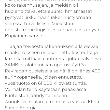
koko rakennusajan, ja meidän oli
huolehdittava, että suuret ihmismassat
pystyvät liikkumaan rakennustyömaan
vieressä turvallisesti. Mielestäni
onnistuimme logistisessa haasteessa hyvin,
Kupiainen sanoo.
Tilaajan toiveesta rakennuksen alla olevaan
maakerrokseen on asennettu kosteutta ja
lämpöä mittaavia antureita, jotka palvelevat
XAMKin talotekniikan opetuskäyttöä.
Raviradan puoleisella seinällä on lähes 400
aurinkopaneelia, joiden ennustettu
vuosituotto on 61 000 kilowattituntia.
Voimalan teho käytetään pääasiassa
kiinteistön jäähdyttämiseen.
Aurinkovoimalan toiminnasta vastaa Etelä-
Savon Energia.