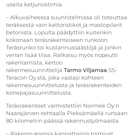
useita ketjunostimia.
– Alkuvaiheessa suunnitelmissa oli toteuttaa
teräksestä vain kattoristikot ja mastopilarit
betonista. Lopulta päädyttiin kuitenkin
kokonaan teräsrakenteiseen runkoon.
Teräsrunko toi kustannussäästöjä ja jonkin
verran lisää tilaa. Ratkaisu myös nopeutti
rakentamista, kertoo
rakennesuunnittelija
Tarmo Viljamaa
SS-
Teracon Oy:stä, joka vastasi kohteen
rakennesuunnittelusta ja teräsrakenteiden
konepajasuunnittelusta.
Teräsrakenteet valmistettiin Normek Oy:n
Naarajärven-tehtaalla Pieksämäellä runsaan
80 kilometrin päässä rakennustyömaasta.
– Rakennuksessa kannattajina toimivat