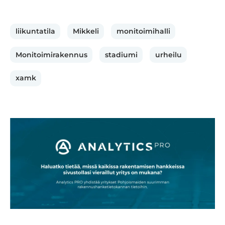
liikuntatila
Mikkeli
monitoimihalli
Monitoimirakennus
stadiumi
urheilu
xamk