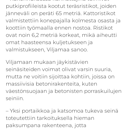
putkiprofiileista kootut teräsristikot, joiden
jänneväli on peräti 65 metriä. Kattoristikot
valmistettiin konepajalla kolmesta osasta ja
koottiin työmaalla ennen nostoa. Ristikot
ovat noin 6,2 metriä korkeat, mikä aiheutti
omat haasteensa kuljetukseen ja
valmistukseen, Viljamaa sanoo.
Viljamaan mukaan jäykistävien
seinäsiteiden voimat olivat varsin suuria,
mutta ne voitiin sijoittaa kohtiin, joissa on
massiivisia betonirakenteita, kuten
väestönsuojaan ja betonisten porraskuilujen
seiniin.
– Yksi portaikkoa ja katsomoa tukeva seinä
toteutettiin tarkoituksella hieman
paksumpana rakenteena, jotta