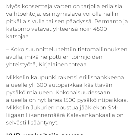
Myös konsertteja varten on tarjolla erilaisia
vaihtoehtoja: esiintymislava voi olla hallin
pitkällä sivulla tai sen päädyssä. Permanto ja
katsomo vetävät yhteensä noin 4500
katsojaa.
– Koko suunnittelu tehtiin tietomallinnuksen
avulla, mikä helpotti eri toimijoiden
yhteistyötä, Kirjalainen toteaa.
Mikkelin kaupunki rakensi erillishankkeena
alueelle yli 600 autopaikkaa käsittävän
pysäköintialueen. Kokonaisuudessaan
alueella on nyt lähes 1500 pysäköintipaikkaa.
Mikkelin Jukurien noustua jääkiekon SM-
liigaan liikennemäärä Kalevankankaalla on
selvästi lisääntynyt.