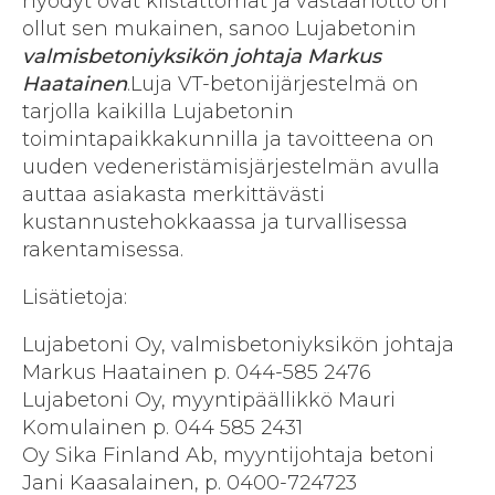
hyödyt ovat kiistattomat ja vastaanotto on
ollut sen mukainen, sanoo Lujabetonin
valmisbetoniyksikön johtaja Markus
Haatainen
.Luja VT-betonijärjestelmä on
tarjolla kaikilla Lujabetonin
toimintapaikkakunnilla ja tavoitteena on
uuden vedeneristämisjärjestelmän avulla
auttaa asiakasta merkittävästi
kustannustehokkaassa ja turvallisessa
rakentamisessa.
Lisätietoja:
Lujabetoni Oy, valmisbetoniyksikön johtaja
Markus Haatainen p. 044-585 2476
Lujabetoni Oy, myyntipäällikkö Mauri
Komulainen p. 044 585 2431
Oy Sika Finland Ab, myyntijohtaja betoni
Jani Kaasalainen, p. 0400-724723