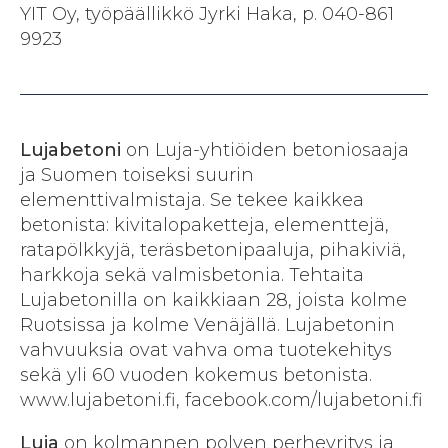
YIT Oy, työpäällikkö Jyrki Haka, p. 040-861
9923
Lujabetoni
on Luja-yhtiöiden betoniosaaja
ja Suomen toiseksi suurin
elementtivalmistaja. Se tekee kaikkea
betonista: kivitalopaketteja, elementtejä,
ratapölkkyjä, teräsbetonipaaluja, pihakiviä,
harkkoja sekä valmisbetonia. Tehtaita
Lujabetonilla on kaikkiaan 28, joista kolme
Ruotsissa ja kolme Venäjällä. Lujabetonin
vahvuuksia ovat vahva oma tuotekehitys
sekä yli 60 vuoden kokemus betonista.
www.lujabetoni.fi, facebook.com/lujabetoni.fi
Luja
on kolmannen polven perheyritys ja