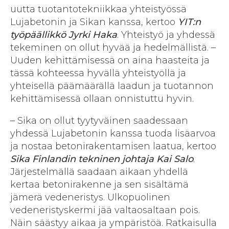
uutta tuotantotekniikkaa yhteistyössä
Lujabetonin ja Sikan kanssa, kertoo
YIT:n
työpäällikkö Jyrki Haka
. Yhteistyö ja yhdessä
tekeminen on ollut hyvää ja hedelmällistä. –
Uuden kehittämisessä on aina haasteita ja
tässä kohteessa hyvällä yhteistyöllä ja
yhteisellä päämäärällä laadun ja tuotannon
kehittämisessä ollaan onnistuttu hyvin.
– Sika on ollut tyytyväinen saadessaan
yhdessä Lujabetonin kanssa tuoda lisäarvoa
ja nostaa betonirakentamisen laatua, kertoo
Sika Finlandin tekninen johtaja Kai Salo
.
Järjestelmällä saadaan aikaan yhdellä
kertaa betonirakenne ja sen sisältämä
jämerä vedeneristys. Ulkopuolinen
vedeneristyskermi jää valtaosaltaan pois.
Näin säästyy aikaa ja ympäristöä. Ratkaisulla