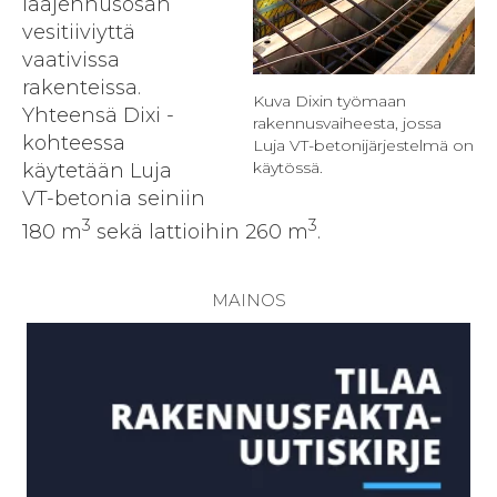
laajennusosan
vesitiiviyttä
vaativissa
rakenteissa.
Kuva Dixin työmaan
Yhteensä Dixi -
rakennusvaiheesta, jossa
kohteessa
Luja VT-betonijärjestelmä on
käytössä.
käytetään Luja
VT-betonia seiniin
3
3
180 m
sekä lattioihin 260 m
.