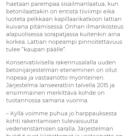
haetaan parempaa sisäilmanlaatua, kun
betonilaattakin on entistä tiiviimpi eikä
luoteta pelkkään kapillaarikatkoon lattian
kuivana pitämisessä. Onhan ilmankosteus
alapuolisessa sorapatjassa kuitenkin aina
korkea. Lattian nopeampi pinnoitettavuus
tulee ”kaupan päälle”.
Konservatiivisella rakennusalalla uuden
betonijärjestelmän eteneminen on ollut
nopeaa ja vastaanotto myönteinen.
Järjestelmä lanseerattiin talvella 2015 ja
ensimmäinen merkittävä kohde on
tuotannossa samana vuonna.
– Kyllä voimme puhua jo harppauksesta
kohti rakentamisen tulevaisuutta
vedeneristämisen saralla. Järjestelmän