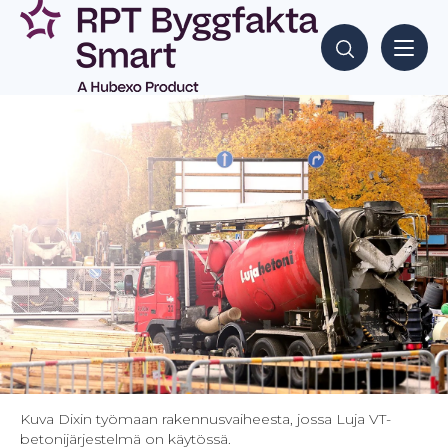
Siirry
sisältöön
Hae sisältöjä
Kuva Dixin työmaan rakennusvaiheesta, jossa Luja VT-
betonijärjestelmä on käytössä.