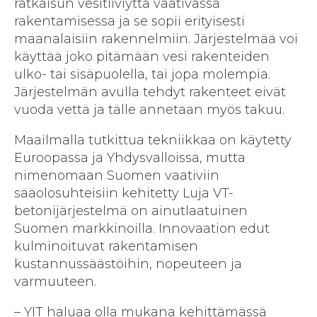
ratkaisun vesitiiviyttä vaativassa
rakentamisessa ja se sopii erityisesti
maanalaisiin rakennelmiin. Järjestelmää voi
käyttää joko pitämään vesi rakenteiden
ulko- tai sisäpuolella, tai jopa molempia.
Järjestelmän avulla tehdyt rakenteet eivät
vuoda vettä ja tälle annetaan myös takuu.
Maailmalla tutkittua tekniikkaa on käytetty
Euroopassa ja Yhdysvalloissa, mutta
nimenomaan Suomen vaativiin
sääolosuhteisiin kehitetty Luja VT-
betonijärjestelmä on ainutlaatuinen
Suomen markkinoilla. Innovaation edut
kulminoituvat rakentamisen
kustannussäästöihin, nopeuteen ja
varmuuteen.
– YIT haluaa olla mukana kehittämässä