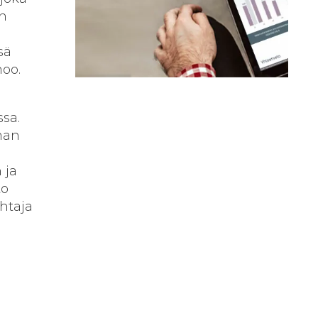
an
sä
oo.
sa.
man
 ja
to
ohtaja