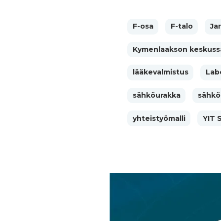
F-osa
F-talo
Ja
Kymenlaakson keskussa
lääkevalmistus
Lab
sähköurakka
sähköu
yhteistyömalli
YIT 