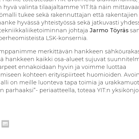
n hyvä valinta tilaajaltamme YIT:ltä näin mittava
ömalli tukee sekä rakennuttajan että rakentajien
 hanke hyvässä yhteistyössä sekä jatkuvasti yhdes
tekniikkaliiketoiminnan johtaja
Jarmo Töyräs
san
 perheomisteista LSK-konsernia.
umppanimme merkittävän hankkeen sähköurakas
ttä hankkeen kaikki osa-alueet sujuvat suunnitel
arpeet ennakoidaan hyvin ja voimme luottaa
seen kohteen erityispiirteet huomioiden.
Avoin
alli on meille luonteva tapa toimia ja urakkamuo
n parhaaksi”- periaatteella
,
toteaa YIT:n yksikönj