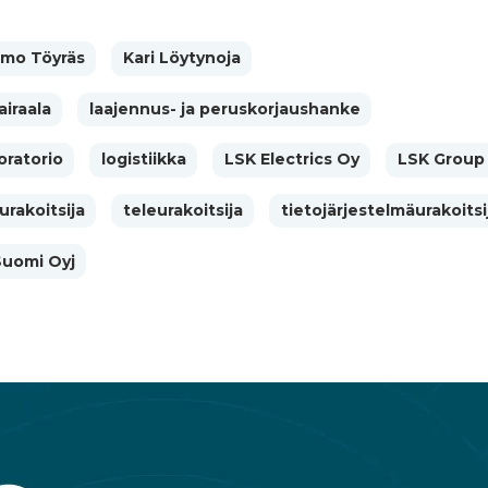
rmo Töyräs
Kari Löytynoja
iraala
laajennus- ja peruskorjaushanke
oratorio
logistiikka
LSK Electrics Oy
LSK Group
rakoitsija
teleurakoitsija
tietojärjestelmäurakoitsi
Suomi Oyj