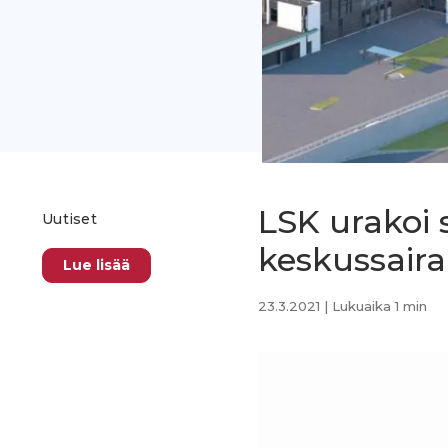
LSK urakoi
Uutiset
keskussair
Lue lisää
23.3.2021
| Lukuaika 1 min