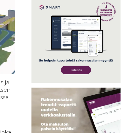
s ja
ksen
ussa
 joka