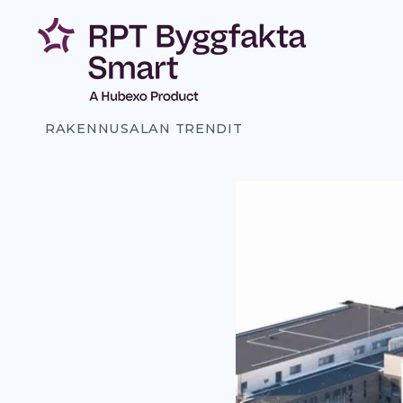
Siirry
sisältöön
RAKENNUSALAN TRENDIT