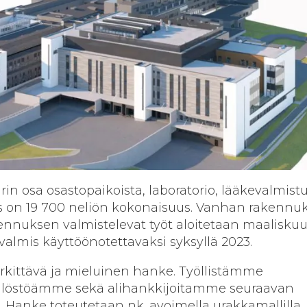
urin osa osastopaikoista, laboratorio, lääkevalmistu
us on 19 700 neliön kokonaisuus. Vanhan rakennu
ennuksen valmistelevat työt aloitetaan maalisku
valmis käyttöönotettavaksi syksyllä 2023.
rkittävä ja mieluinen hanke.
Työllistämme
ilöstöämme sekä alihankkijoitamme seuraavan
.
Hanke toteutetaan nk. avoimella urakkamallilla,