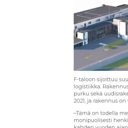
F-taloon sijoittuu su
logistiikka. Rakenn
purku sekä uudisrak
2021, ja rakennus on 
–Tämä on todella me
monipuolisesti henk
kahden vuoden ajan