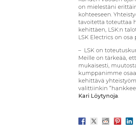
on mielestäni erittäi
kohteeseen. Yhteisty
tavoitetta toteuttaa
kehittäen,
LSK:n talo
LSK Electrics on osa
–
LSK on toteutusk
Meille on tärkeää, e
mukaisesti, muutost
kumppanimme osaami
kehittävä yhteistyöm
valittiinkin ”hankkee
Kari Löytynoja
.