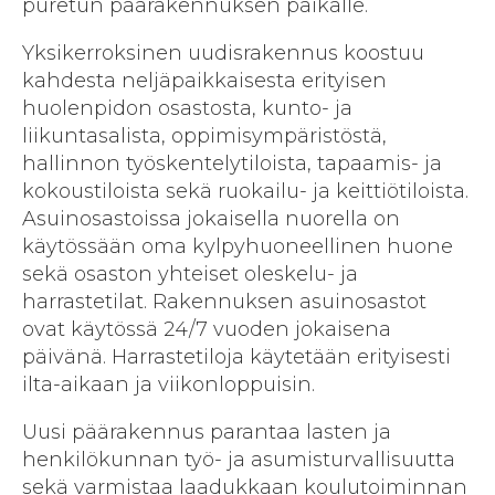
puretun päärakennuksen paikalle.
Yksikerroksinen uudisrakennus koostuu
kahdesta neljäpaikkaisesta erityisen
huolenpidon osastosta, kunto- ja
liikuntasalista, oppimisympäristöstä,
hallinnon työskentelytiloista, tapaamis- ja
kokoustiloista sekä ruokailu- ja keittiötiloista.
Asuinosastoissa jokaisella nuorella on
käytössään oma kylpyhuoneellinen huone
sekä osaston yhteiset oleskelu- ja
harrastetilat. Rakennuksen asuinosastot
ovat käytössä 24/7 vuoden jokaisena
päivänä. Harrastetiloja käytetään erityisesti
ilta-aikaan ja viikonloppuisin.
Uusi päärakennus parantaa lasten ja
henkilökunnan työ- ja asumisturvallisuutta
sekä varmistaa laadukkaan koulutoiminnan