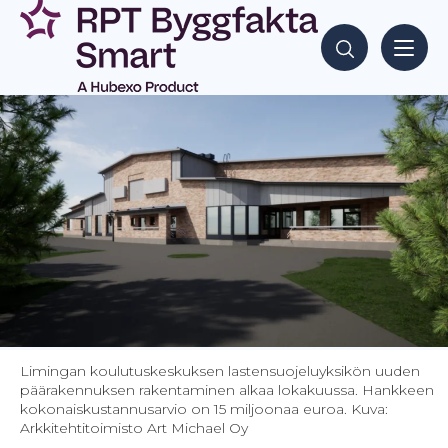
Siirry
sisältöön
Hae sisältöjä
Limingan koulutuskeskuksen lastensuojeluyksikön uuden
päärakennuksen rakentaminen alkaa lokakuussa. Hankkeen
kokonaiskustannusarvio on 15 miljoonaa euroa.
Kuva:
Arkkitehtitoimisto Art Michael Oy