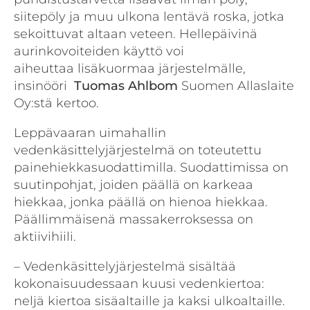
siitepöly ja muu ulkona lentävä roska, jotka
sekoittuvat altaan veteen. Hellepäivinä
aurinkovoiteiden käyttö voi
aiheuttaa lisäkuormaa järjestelmälle,
insinööri
Tuomas Ahlbom
Suomen Allaslaite
Oy:stä kertoo.
Leppävaaran uimahallin
vedenkäsittelyjärjestelmä on toteutettu
painehiekkasuodattimilla. Suodattimissa on
suutinpohjat, joiden päällä on karkeaa
hiekkaa, jonka päällä on hienoa hiekkaa.
Päällimmäisenä massakerroksessa on
aktiivihiili.
– Vedenkäsittelyjärjestelmä sisältää
kokonaisuudessaan kuusi vedenkiertoa:
neljä kiertoa sisäaltaille ja kaksi ulkoaltaille.