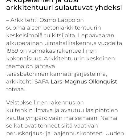
arkkitehtuuri sulautuvat yhdeksi
– Arkkitehti Osmo Lappo on
suomalaisen betoniarkkitehtuurin
keskeisimpiä tulkitsijoita. Leppävaaran
alkuperäinen uimahallirakennus vuodelta
1969 on voimakas rakenteellinen
kokonaisuus. Arkkitehtuurin keskeinen
teema on jäntevä
teräsbetoninen kannatinjärjestelmä,
arkkitehti SAFA
Lars-Magnus Ollonquist
toteaa.
Veistoksellinen rakennus on
kuitenkin ilmava ja avautuu lasipintojen
kautta ympäröivään maisemaan. Nämä
seikat ovat tehneet siitä vaativan
peruskorjaus- ja laajennuskohteen. Uuden