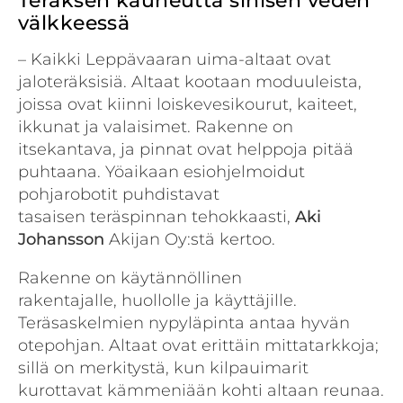
Teräksen kauneutta sinisen veden
välkkeessä
– Kaikki Leppävaaran uima-altaat ovat
jaloteräksisiä. Altaat kootaan moduuleista,
joissa ovat kiinni loiskevesikourut, kaiteet,
ikkunat ja valaisimet. Rakenne on
itsekantava, ja pinnat ovat helppoja pitää
puhtaana. Yöaikaan esiohjelmoidut
pohjarobotit puhdistavat
tasaisen teräspinnan tehokkaasti,
Aki
Johansson
Akijan Oy:stä kertoo.
Rakenne on käytännöllinen
rakentajalle, huollolle ja käyttäjille.
Teräsaskelmien nypyläpinta antaa hyvän
otepohjan. Altaat ovat erittäin mittatarkkoja;
sillä on merkitystä, kun kilpauimarit
kurottavat kämmeniään kohti altaan reunaa.