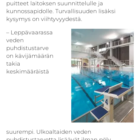
puitteet laitoksen suunnittelulle ja
kunnossapidolle. Turvallisuuden lisäksi
kysymys on viihtyvyydestä.
– Leppävaarassa
veden
puhdistustarve
on kävijämäärän
takia
keskimääräistä
suurempi. Ulkoaltaiden veden
puhdistustarvetta lisäävät ilman pöly,