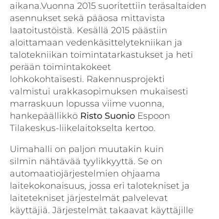
aikana.Vuonna 2015 suoritettiin teräsaltaiden
asennukset sekä pääosa mittavista
laatoitustöistä. Kesällä 2015 päästiin
aloittamaan vedenkäsittelytekniikan ja
talotekniikan toimintatarkastukset ja heti
perään toimintakokeet
lohkokohtaisesti. Rakennusprojekti
valmistui urakkasopimuksen mukaisesti
marraskuun lopussa viime vuonna,
hankepäällikkö
Risto Suonio
Espoon
Tilakeskus-liikelaitokselta kertoo.
Uimahalli on paljon muutakin kuin
silmin nähtävää tyylikkyyttä. Se on
automaatiojärjestelmien ohjaama
laitekokonaisuus, jossa eri talotekniset ja
laitetekniset järjestelmät palvelevat
käyttäjiä. Järjestelmät takaavat käyttäjille