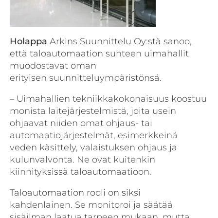
Holappa
Arkins Suunnittelu Oy:stä sanoo,
että taloautomaation suhteen uimahallit
muodostavat oman
erityisen suunnitteluympäristönsä.
– Uimahallien tekniikkakokonaisuus koostuu
monista laitejärjestelmistä, joita usein
ohjaavat niiden omat ohjaus- tai
automaatiojärjestelmät, esimerkkeinä
veden käsittely, valaistuksen ohjaus ja
kulunvalvonta. Ne ovat kuitenkin
kiinnityksissä taloautomaatioon.
Taloautomaation rooli on siksi
kahdenlainen. Se monitoroi ja säätää
sisäilman laatua tarpeen mukaan, mutta