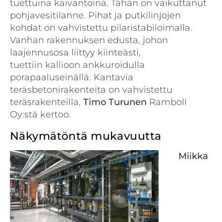
tuettuina kaivantoina. Tähän on vaikuttanut
pohjavesitilanne. Pihat ja putkilinjojen
kohdat on vahvistettu pilaristabiloimalla.
Vanhan rakennuksen edusta, johon
laajennusosa liittyy kiinteästi,
tuettiin kallioon ankkuroidulla
porapaaluseinällä. Kantavia
teräsbetonirakenteita on vahvistettu
teräsrakenteilla,
Timo Turunen
Ramboll
Oy:stä kertoo.
Näkymätöntä mukavuutta
Miikka