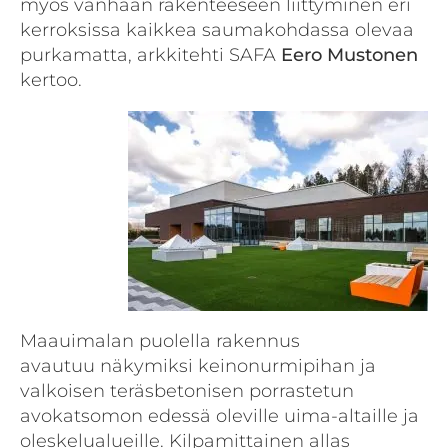
myös vanhaan rakenteeseen liittyminen eri
kerroksissa kaikkea saumakohdassa olevaa
purkamatta, arkkitehti SAFA
Eero Mustonen
kertoo.
Maauimalan puolella rakennus
avautuu näkymiksi keinonurmipihan ja
valkoisen teräsbetonisen porrastetun
avokatsomon edessä oleville uima-altaille ja
oleskelualueille. Kilpamittainen allas