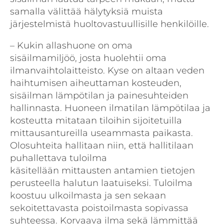
samalla välittää hälytyksiä muista
järjestelmistä huoltovastuullisille henkilöille.
– Kukin allashuone on oma
sisäilmamiljöö, josta huolehtii oma
ilmanvaihtolaitteisto. Kyse on altaan veden
haihtumisen aiheuttaman kosteuden,
sisäilman lämpötilan ja painesuhteiden
hallinnasta. Huoneen ilmatilan lämpötilaa ja
kosteutta mitataan tiloihin sijoitetuilla
mittausantureilla useammasta paikasta.
Olosuhteita hallitaan niin, että hallitilaan
puhallettava tuloilma
käsitellään mittausten antamien tietojen
perusteella halutun laatuiseksi. Tuloilma
koostuu ulkoilmasta ja sen sekaan
sekoitettavasta poistoilmasta sopivassa
suhteessa. Korvaava ilma sekä lämmittää