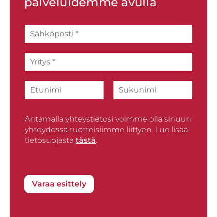
palveluidemme avulla
S
ä
h
Y
k
r
ö
i
p
N
t
o
i
y
s
F
L
m
s
t
i
a
i
*
i
r
Antamalla yhteystietosi voimme olla sinuun
s
*
s
t
yhteydessä tuotteisiimme liittyen. Lue lisää
t
tietosuojasta
tästä
.
Varaa esittely