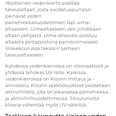
Yksittäinen vedenkierto sisältää
tasausaltaan, josta suodatuspumput
painavat veden
painehiekkasuodattimien läpi uima-
altaaseen. Uimaaltaaseen vesi johdetaan
altaan pohjasta. Uima-allasvesi poistuu
altaasta pintapoistona painovoimaisesti
loiskekourussa takaisin samaan
tasausaltaaseen.
Kahdessa vedenkierrossa on otsonaattorit ja
yhdessä tehokas UV-laite. Kaikissa
vedenkierroissa on kloorin mittaus ja -
annostelu. Kloorin reaktiotuotteet poistetaan
aktiivihiilellä, jota on jokaisessa painehiekka-
ja aktiivihiilisuodattimessa. Sitoutunutta
klooria vähentää myös UV-säteilijä.