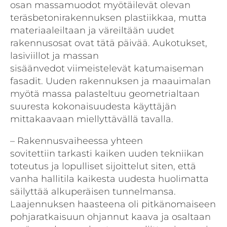
osan massamuodot myötäilevät olevan
teräsbetonirakennuksen plastiikkaa, mutta
materiaaleiltaan ja väreiltään uudet
rakennusosat ovat tätä päivää. Aukotukset,
lasiviillot ja massan
sisäänvedot viimeistelevät katumaiseman
fasadit. Uuden rakennuksen ja maauimalan
myötä massa palasteltuu geometrialtaan
suuresta kokonaisuudesta käyttäjän
mittakaavaan miellyttävällä tavalla.
– Rakennusvaiheessa yhteen
sovitettiin tarkasti kaiken uuden tekniikan
toteutus ja lopulliset sijoittelut siten, että
vanha hallitila kaikesta uudesta huolimatta
säilyttää alkuperäisen tunnelmansa.
Laajennuksen haasteena oli pitkänomaiseen
pohjaratkaisuun ohjannut kaava ja osaltaan