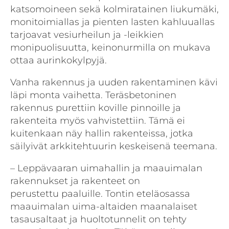
katsomoineen sekä kolmiratainen liukumäki,
monitoimiallas ja pienten lasten kahluuallas
tarjoavat vesiurheilun ja -leikkien
monipuolisuutta, keinonurmilla on mukava
ottaa aurinkokylpyjä.
Vanha rakennus ja uuden rakentaminen kävi
läpi monta vaihetta. Teräsbetoninen
rakennus purettiin koville pinnoille ja
rakenteita myös vahvistettiin. Tämä ei
kuitenkaan näy hallin rakenteissa, jotka
säilyivät arkkitehtuurin keskeisenä teemana.
– Leppävaaran uimahallin ja maauimalan
rakennukset ja rakenteet on
perustettu paaluille. Tontin eteläosassa
maauimalan uima-altaiden maanalaiset
tasausaltaat ja huoltotunnelit on tehty