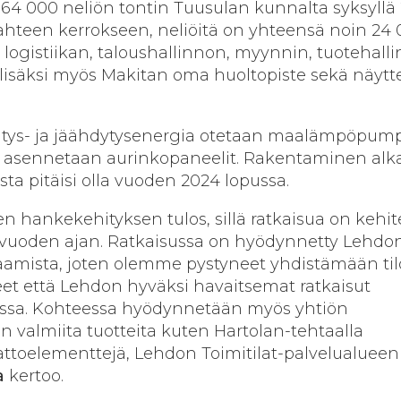
 64 000 neliön tontin Tuusulan kunnalta syksyllä 
ahteen kerrokseen, neliöitä on yhteensä noin 24 
ogistiikan, taloushallinnon, myynnin, tuotehall
isäksi myös Makitan oma huoltopiste sekä näytte
ys- ja jäähdytysenergia otetaan maalämpöpump
en asennetaan aurinkopaneelit. Rakentaminen al
ista pitäisi olla vuoden 2024 lopussa.
n hankekehityksen tulos, sillä ratkaisua on kehit
5 vuoden ajan. Ratkaisussa on hyödynnetty Lehdo
amista, joten olemme pystyneet yhdistämään til
et että Lehdon hyväksi havaitsemat ratkaisut
essa. Kohteessa hyödynnetään myös yhtiön
n valmiita tuotteita kuten Hartolan-tehtaalla
attoelementtejä, Lehdon Toimitilat-palvelualueen
a
kertoo.