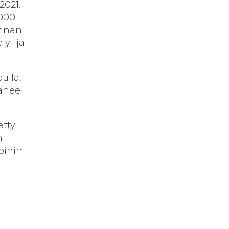
2021.
000.
innan
ly- ja
ulla,
kanee
etty
n
oihin