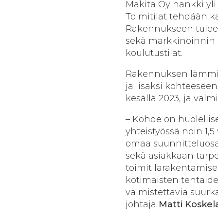
Makita Oy hankki yli
Toimitilat tehdään k
Rakennukseen tulee l
sekä markkinoinnin l
koulutustilat.
Rakennuksen lämmit
ja lisäksi kohteese
kesällä 2023, ja valm
– Kohde on huolellise
yhteistyössä noin 1,
omaa suunnitteluosa
sekä asiakkaan tarpe
toimitilarakentamis
kotimaisten tehtaide
valmistettavia suurk
johtaja
Matti Koskel