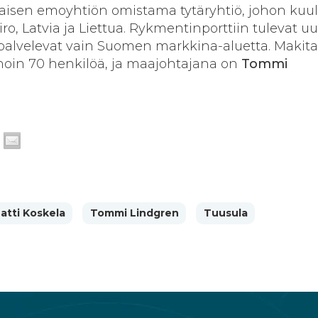
laisen emoyhtiön omistama tytäryhtiö, johon kuu
iro, Latvia ja Liettua. Rykmentinporttiin tulevat u
at palvelevat vain Suomen markkina-aluetta. Makit
noin 70 henkilöä, ja maajohtajana on
Tommi
atti Koskela
Tommi Lindgren
Tuusula