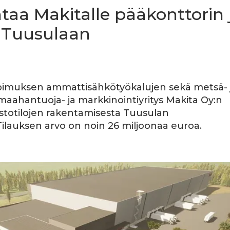
taa Makitalle pääkonttorin 
t Tuusulaan
pimuksen ammattisähkötyökalujen sekä metsä- 
ahantuoja- ja markkinointiyritys Makita Oy:n
astotilojen rakentamisesta Tuusulan
Tilauksen arvo on noin 26 miljoonaa euroa.