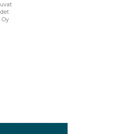
luvat
udet
a Oy