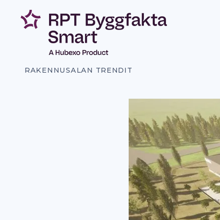
Siirry
sisältöön
RAKENNUSALAN TRENDIT