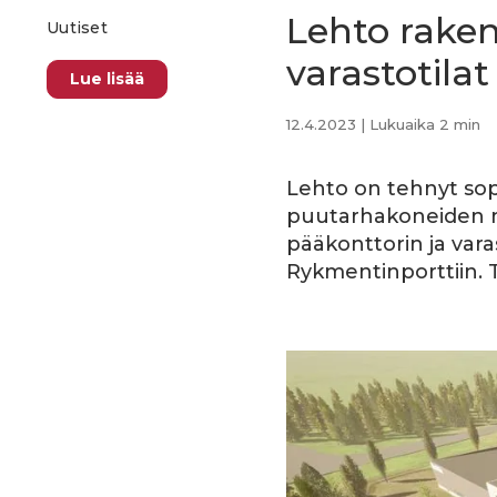
Lehto raken
Uutiset
varastotila
Lue lisää
12.4.2023
| Lukuaika 2 min
Lehto on tehnyt so
puutarhakoneiden ma
pääkonttorin ja var
Rykmentinporttiin. 