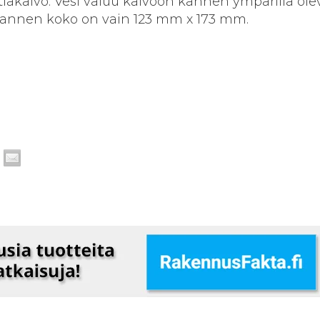
akaivo. Vesi valuu kaivoon kannen ympärillä olev
 kannen koko on vain 123 mm x 173 mm.