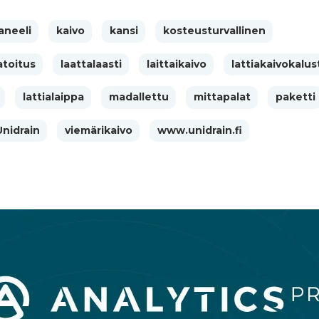
neeli
kaivo
kansi
kosteusturvallinen
atoitus
laattalaasti
laittaikaivo
lattiakaivokalus
lattialaippa
madallettu
mittapalat
paketti
Unidrain
viemärikaivo
www.unidrain.fi