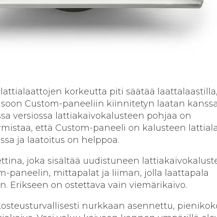
lattialaattojen korkeutta piti säätää laattalaastilla,
soon Custom-paneeliin kiinnitetyn laatan kanssa
a versiossa lattiakaivokalusteen pohjaa on
mistaa, että Custom-paneeli on kalusteen lattial
sa ja laatoitus on helppoa.
ina, joka sisältää uudistuneen lattiakaivokalust
-paneelin, mittapalat ja liiman, jolla laattapala
n. Erikseen on ostettava vain viemärikaivo.
osteusturvallisesti nurkkaan asennettu, pieniko