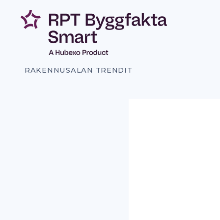
Siirry
sisältöön
RAKENNUSALAN TRENDIT