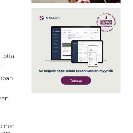
 jotta
.
aipan
een,
koinen