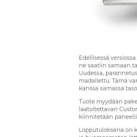
Edellisessä versiossa 
ne saatiin samaan ta
Uudessa, parannetuss
madallettu. Tämä var
kanssa samassa tasos
Tuote myydään pakett
laatoitettavan Custom
kiinnitetään paneelii
Lopputuloksena on k