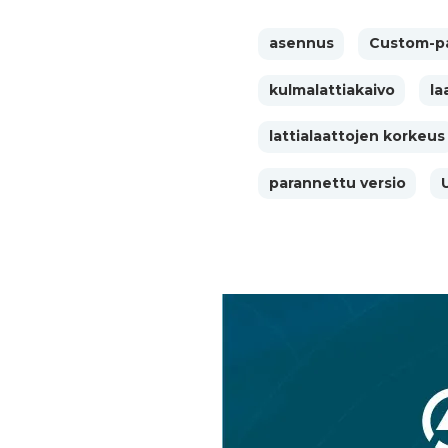
asennus
Custom-pa
kulmalattiakaivo
la
lattialaattojen korkeus
parannettu versio