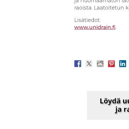
ja huomaamaton latti
raoista. Laatoitetun
Lisätiedot:
www.unidrain.fi