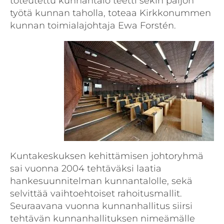
toteutettu kunnantalo teetti sekin paljon
työtä kunnan taholla, toteaa Kirkkonummen
kunnan toimialajohtaja Ewa Forstén.
Kuntakeskuksen kehittämisen johtoryhmä
sai vuonna 2004 tehtäväksi laatia
hankesuunnitelman kunnantalolle, sekä
selvittää vaihtoehtoiset rahoitusmallit.
Seuraavana vuonna kunnanhallitus siirsi
tehtävän kunnanhallituksen nimeämälle