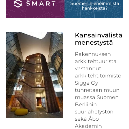
Kansainvälistä
menestystä
Rakennuksen
arkkitehtuurista
vastannut
arkkitehtitoimisto
Sigge Oy
tunnetaan muun
muassa Suomen
Berliinin
suurlähetystön,
sekä Åbo
Akademin