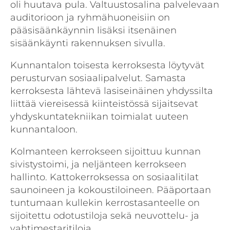
oli huutava pula. Valtuustosalina palvelevaan
auditorioon ja ryhmähuoneisiin on
pääsisäänkäynnin lisäksi itsenäinen
sisäänkäynti rakennuksen sivulla.
Kunnantalon toisesta kerroksesta löytyvät
perusturvan sosiaalipalvelut. Samasta
kerroksesta lähtevä lasiseinäinen yhdyssilta
liittää viereisessä kiinteistössä sijaitsevat
yhdyskuntatekniikan toimialat uuteen
kunnantaloon.
Kolmanteen kerrokseen sijoittuu kunnan
sivistystoimi, ja neljänteen kerrokseen
hallinto. Kattokerroksessa on sosiaalitilat
saunoineen ja kokoustiloineen. Pääportaan
tuntumaan kullekin kerrostasanteelle on
sijoitettu odotustiloja sekä neuvottelu- ja
vahtimestaritiloja.