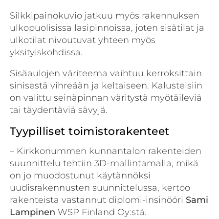
Silkkipainokuvio jatkuu myös rakennuksen
ulkopuolisissa lasipinnoissa, joten sisätilat ja
ulkotilat nivoutuvat yhteen myös
yksityiskohdissa.
Sisäaulojen väriteema vaihtuu kerroksittain
sinisestä vihreään ja keltaiseen. Kalusteisiin
on valittu seinäpinnan väritystä myötäileviä
tai täydentäviä sävyjä.
Tyypilliset toimistorakenteet
– Kirkkonummen kunnantalon rakenteiden
suunnittelu tehtiin 3D-mallintamalla, mikä
on jo muodostunut käytännöksi
uudisrakennusten suunnittelussa, kertoo
rakenteista vastannut diplomi-insinööri
Sami
Lampinen
WSP Finland Oy:stä.