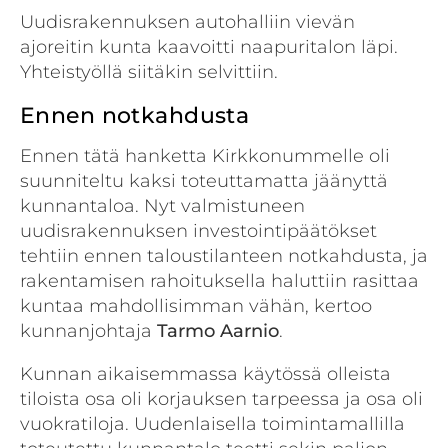
Uudisrakennuksen autohalliin vievän
ajoreitin kunta kaavoitti naapuritalon läpi.
Yhteistyöllä siitäkin selvittiin.
Ennen notkahdusta
Ennen tätä hanketta Kirkkonummelle oli
suunniteltu kaksi toteuttamatta jäänyttä
kunnantaloa. Nyt valmistuneen
uudisrakennuksen investointipäätökset
tehtiin ennen taloustilanteen notkahdusta, ja
rakentamisen rahoituksella haluttiin rasittaa
kuntaa mahdollisimman vähän, kertoo
kunnanjohtaja
Tarmo Aarnio
.
Kunnan aikaisemmassa käytössä olleista
tiloista osa oli korjauksen tarpeessa ja osa oli
vuokratiloja. Uudenlaisella toimintamallilla