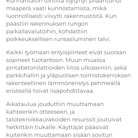
Kunnantalon tontilta löytynyt pilaantunut
maaperä vaati kunnostamista, mikä
luonnollisesti viivytti rakennustöitä. Kun
päästiin rakennuksen rungon
paikallavalutöihin, kohdattiin
poikkeuksellisen runsasluminen talvi.
Kaikki työmaan erityispiirteet eivät suoraan
sopineet tuotantoon. Muun muassa
pintabetonilattioiden liitos ulkoseiniin, sekä
parkkihallin ja yläpuolisen toimistokerroksen
rakenteellinen lämmöneristys pehmeällä
eristeellä toivat lisäpohdittavaa.
Aikataulua jouduttiin muuttamaan
kahteenkin otteeseen, ja
talotekniikkaurakoiden resurssit joutuivat
hetkittäin tiukalle. Käyttäjät pääsivät
kuitenkin muuttamaan sisään sovitun