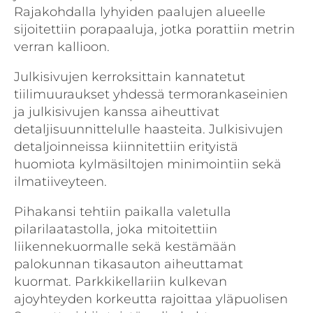
Rajakohdalla lyhyiden paalujen alueelle
sijoitettiin porapaaluja, jotka porattiin metrin
verran kallioon.
Julkisivujen kerroksittain kannatetut
tiilimuuraukset yhdessä termorankaseinien
ja julkisivujen kanssa aiheuttivat
detaljisuunnittelulle haasteita. Julkisivujen
detaljoinneissa kiinnitettiin erityistä
huomiota kylmäsiltojen minimointiin sekä
ilmatiiveyteen.
Pihakansi tehtiin paikalla valetulla
pilarilaatastolla, joka mitoitettiin
liikennekuormalle sekä kestämään
palokunnan tikasauton aiheuttamat
kuormat. Parkkikellariin kulkevan
ajoyhteyden korkeutta rajoittaa yläpuolisen