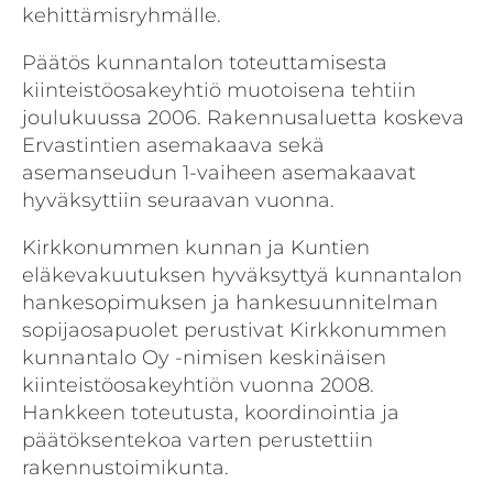
kehittämisryhmälle.
Päätös kunnantalon toteuttamisesta
kiinteistöosakeyhtiö muotoisena tehtiin
joulukuussa 2006. Rakennusaluetta koskeva
Ervastintien asemakaava sekä
asemanseudun 1-vaiheen asemakaavat
hyväksyttiin seuraavan vuonna.
Kirkkonummen kunnan ja Kuntien
eläkevakuutuksen hyväksyttyä kunnantalon
hankesopimuksen ja hankesuunnitelman
sopijaosapuolet perustivat Kirkkonummen
kunnantalo Oy -nimisen keskinäisen
kiinteistöosakeyhtiön vuonna 2008.
Hankkeen toteutusta, koordinointia ja
päätöksentekoa varten perustettiin
rakennustoimikunta.