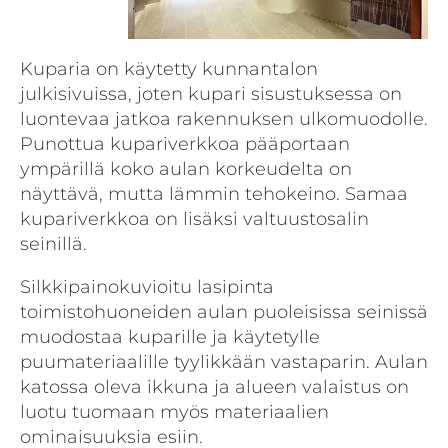
Kuparia on käytetty kunnantalon
julkisivuissa, joten kupari sisustuksessa on
luontevaa jatkoa rakennuksen ulkomuodolle.
Punottua kupariverkkoa pääportaan
ympärillä koko aulan korkeudelta on
näyttävä, mutta lämmin tehokeino. Samaa
kupariverkkoa on lisäksi valtuustosalin
seinillä.
Silkkipainokuvioitu lasipinta
toimistohuoneiden aulan puoleisissa seinissä
muodostaa kuparille ja käytetylle
puumateriaalille tyylikkään vastaparin. Aulan
katossa oleva ikkuna ja alueen valaistus on
luotu tuomaan myös materiaalien
ominaisuuksia esiin.