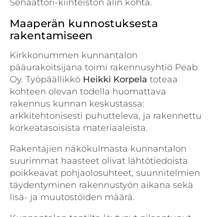
Senaattori-kiinteistön alin kohta.
Maaperän kunnostuksesta
rakentamiseen
Kirkkonummen kunnantalon
pääurakoitsijana toimi rakennusyhtiö Peab
Oy. Työpäällikkö
Heikki Korpela
toteaa
kohteen olevan todella huomattava
rakennus kunnan keskustassa:
arkkitehtonisesti puhutteleva, ja rakennettu
korkeatasoisista materiaaleista.
Rakentajien näkökulmasta kunnantalon
suurimmat haasteet olivat lähtötiedoista
poikkeavat pohjaolosuhteet, suunnitelmien
täydentyminen rakennustyön aikana sekä
lisä- ja muutostöiden määrä.