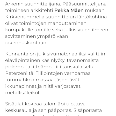
Arkenin suunnittelijana. Pääsuunnittelijana
toimineen arkkitehti
Pekka Mäen
mukaan
Kirkkonummella suunnittelun lähtökohtina
olivat toimintojen mahduttaminen
kompaktille tontille sekä julkisivujen ilmeen
sovittaminen ympäröivään
rakennuskantaan.
Kunnantalon julkisivumateriaaliksi valittiin
eläväpintainen käsinlyöty, tavanomaista
pidempi ja litteämpi tiili tanskalaiselta
Peterzeniltä. Tiilipintojen verhoamaa
tummahkoa massaa jäsentävät
ikkunapinnat ja niitä varjostavat
metallisäleiköt.
Sisätilat kokoaa talon läpi ulottuva
keskusaula ja sen pääporras. Sisäporrasta