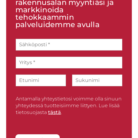
rakennusalan myyntiäsi ja
markkinoida
tehokkaammin
palveluidemme avulla
S
ä
h
Y
k
r
ö
i
p
N
t
o
i
y
s
F
L
m
s
t
i
a
i
*
i
r
Antamalla yhteystietosi voimme olla sinuun
s
*
s
t
yhteydessä tuotteisiimme liittyen. Lue lisää
t
tietosuojasta
tästä
.