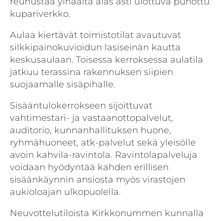
reunustaa ylhäältä alas asti ulottuva punottu
kupariverkko.
Aulaa kiertävät toimistotilat avautuvat
silkkipainokuvioidun lasiseinän kautta
keskusaulaan. Toisessa kerroksessa aulatila
jatkuu terassina rakennuksen siipien
suojaamalle sisäpihalle.
Sisääntulokerrokseen sijoittuvat
vahtimestari- ja vastaanottopalvelut,
auditorio, kunnanhallituksen huone,
ryhmähuoneet, atk-palvelut sekä yleisölle
avoin kahvila-ravintola. Ravintolapalveluja
voidaan hyödyntää kahden erillisen
sisäänkäynnin ansiosta myös virastojen
aukioloajan ulkopuolella.
Neuvottelutiloista Kirkkonummen kunnalla