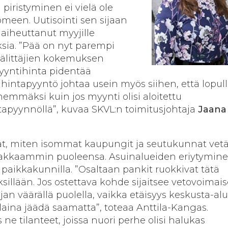
iristyminen ei vielä ole
meen. Uutisointi sen sijaan
 aiheuttanut myyjille
ksia. ”Pää on nyt parempi
 välittäjien kokemuksen
yyntihinta pidentää
i hintapyyntö johtaa usein myös siihen, että lopul
emmäksi kuin jos myynti olisi aloitettu
tapyynnöllä”, kuvaa SKVL:n toimitusjohtaja
Jaana
t, miten isommat kaupungit ja seutukunnat vet
makkaammin puoleensa. Asuinalueiden eriytymin
 paikkakunnilla. ”Osaltaan pankit ruokkivat tätä
sillään. Jos ostettava kohde sijaitsee vetovoimai
an väärällä puolella, vaikka etäisyys keskusta-alu
tolaina jäädä saamatta”, toteaa Anttila-Kangas.
ne tilanteet, joissa nuori perhe olisi halukas