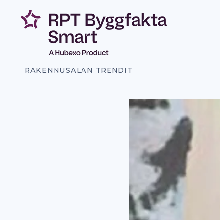
Siirry
sisältöön
RAKENNUSALAN TRENDIT