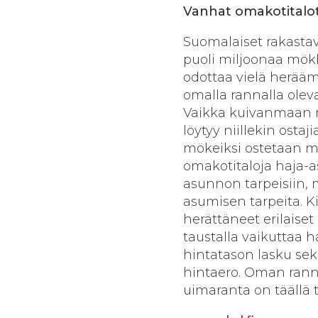
Vanhat omakotitalo
Suomalaiset rakastav
puoli miljoonaa mök
odottaa vielä herääm
omalla rannalla oleva
Vaikka kuivanmaan m
löytyy niillekin osta
mökeiksi ostetaan my
omakotitaloja haja-a
asunnon tarpeisiin, 
asumisen tarpeita. K
herättäneet erilaiset
taustalla vaikuttaa h
hintatason lasku sek
hintaero. Oman ranna
uimaranta on täällä