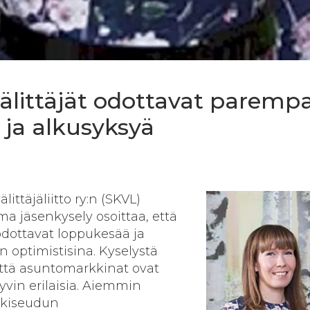
välittäjät odottavat paremp
ja alkusyksyä
ittäjäliitto ry:n (SKVL)
a jäsenkysely osoittaa, että
 odottavat loppukesää ja
n optimistisina. Kyselystä
että asuntomarkkinat ovat
yvin erilaisia. Aiemmin
nkiseudun