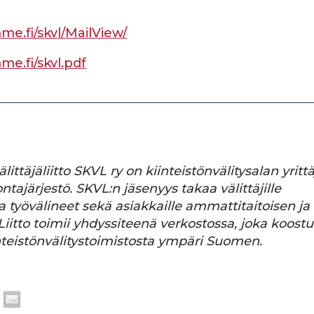
me.fi/skvl/MailView/
e.fi/skvl.pdf
ttäjäliitto SKVL ry on kiinteistönvälitysalan yrittä
ntajärjestö. SKVL:n jäsenyys takaa välittäjille
a työvälineet sekä asiakkaille ammattitaitoisen ja
 Liitto toimii yhdyssiteenä verkostossa, joka koostu
inteistönvälitystoimistosta ympäri Suomen.