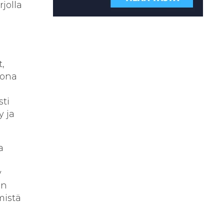
jolla
,
tona
ti
y ja
a
y
en
mistä