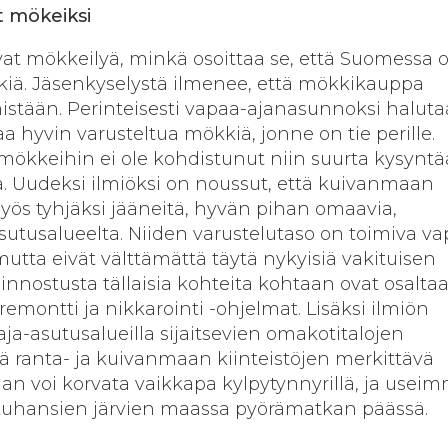
t mökeiksi
at mökkeilyä, minkä osoittaa se, että Suomessa o
kiä. Jäsenkyselystä ilmenee, että mökkikauppa
istään. Perinteisesti vapaa-ajanasunnoksi halut
a hyvin varusteltua mökkiä, jonne on tie perille.
ökkeihin ei ole kohdistunut niin suurta kysyntä
jia. Uudeksi ilmiöksi on noussut, että kuivanmaan
ös tyhjäksi jääneitä, hyvän pihan omaavia,
sutusalueelta. Niiden varustelutaso on toimiva va
mutta eivät välttämättä täytä nykyisiä vakituisen
iinnostusta tällaisia kohteita kohtaan ovat osalta
 remontti ja nikkarointi -ohjelmat. Lisäksi ilmiön
aja-asutusalueilla sijaitsevien omakotitalojen
ä ranta- ja kuivanmaan kiinteistöjen merkittävä
n voi korvata vaikkapa kylpytynnyrillä, ja usei
 tuhansien järvien maassa pyörämatkan päässä.