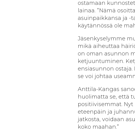
ostamaan kunnostetta
lainaa. ”Nämä osoitta
asuinpaikkansa ja -
käytännössä ole mahd
Jäsenkyselymme muk
mikä aiheuttaa häiri
on oman asunnon my
ketjuuntuminen. Ket
ensiasunnon ostaja. 
se voi johtaa usea
Anttila-Kangas sanoo
huolimatta se, että 
positiivisemmat. Nyt
eteenpäin ja juhann
jatkosta, voidaan as
koko maahan.”