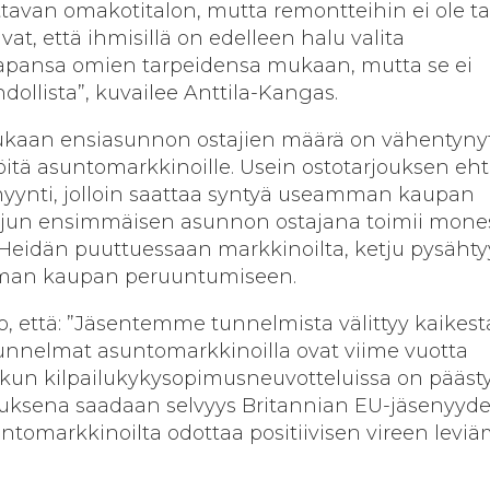
van omakotitalon, mutta remontteihin ei ole tar
vat, että ihmisillä on edelleen halu valita
tapansa omien tarpeidensa mukaan, mutta se ei
ollista”, kuvailee Anttila-Kangas.
aan ensiasunnon ostajien määrä on vähentynyt
öitä asuntomarkkinoille. Usein ostotarjouksen eh
ynti, jolloin saattaa syntyä useamman kaupan
jun ensimmäisen asunnon ostajana toimii mones
Heidän puuttuessaan markkinoilta, ketju pysähty
mman kaupan peruuntumiseen.
, että: ”Jäsentemme tunnelmista välittyy kaikest
tunnelmat asuntomarkkinoilla ovat viime vuotta
 kun kilpailukykysopimusneuvotteluissa on pääst
uksena saadaan selvyys Britannian EU-jäsenyyd
untomarkkinoilta odottaa positiivisen vireen leviä