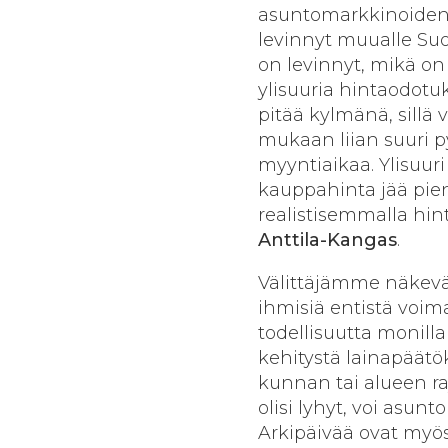
asuntomarkkinoiden p
levinnyt muualle Suo
on levinnyt, mikä on
ylisuuria hintaodotu
pitää kylmänä, sillä
mukaan liian suuri p
myyntiaikaa. Ylisuur
kauppahinta jää pien
realistisemmalla hin
Anttila-Kangas
.
Välittäjämme näkevä
ihmisiä entistä voi
todellisuutta monilla
kehitystä lainapäätök
kunnan tai alueen raj
olisi lyhyt, voi asun
Arkipäivää ovat myös 