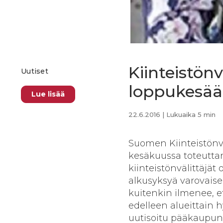
Kiinteistön
Uutiset
loppukesää 
Lue lisää
22.6.2016
| Lukuaika 5 min
Suomen Kiinteistönväl
kesäkuussa toteuttam
kiinteistönvälittäjät
alkusyksyä varovaise
kuitenkin ilmenee, 
edelleen alueittain h
uutisoitu pääkaupu