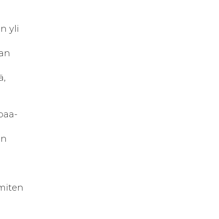
n yli
aan
ä,
paa-
an
mmiten