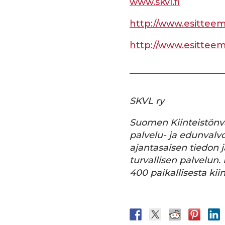
www.skvl.fi
http://www.esitteem
http://www.esitteemm
SKVL ry
Suomen Kiinteistönväli
palvelu- ja edunvalvo
ajantasaisen tiedon j
turvallisen palvelun.
400 paikallisesta ki