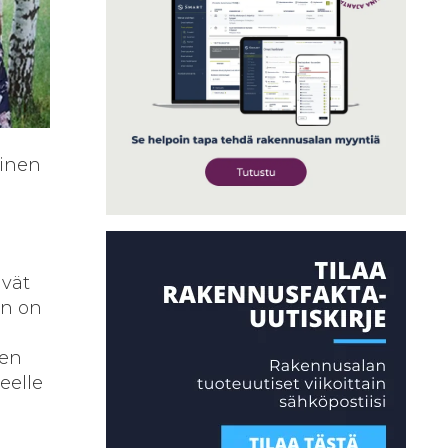
linen
ävät
en on
sen
eelle