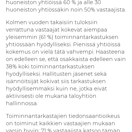
huoneiston yhtiöissä 60 % ja alle 30
huoneiston yhtiössäkin noin 50% vastaajista.
Kolmen vuoden takaisiin tuloksiin
verrattuna vastaajat kokevat aiempaa
yleisemmin (61 %) toiminnantarkastuksen
yhtiössään hyödylliseksi. Pienissä yhtiöissä
kokemus on vielä tätä vahvempi. Haasteena
on edelleen se, että osakkaista edelleen vain
38% koki toiminnantarkastuksen
hyödylliseksi. Hallitusten jäsenet sekä
isännöitsijät kokivat siis tarkastuksen
hyödyllisemmäksi kuin ne, jotka eivät
aktiivisesti ole mukana taloyhtiön
hallinnossa.
Toiminnantarkastajien tiedonsaantioikeus
on toiminut kaikkien vastaajien mukaan
varsin hyvin: 71 % vastaajista katsoo tämän