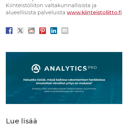
Kiinteistöliiton valtakunnallisista ja
alueellisista palveluista
www.kiinteistoliitto.fi
Lue lisää