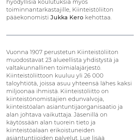
hyödyllisiä koulutuksia myös
toiminnantarkastajille, Kiinteistöliiton
pääekonomisti
Jukka Kero
kehottaa.
Vuonna 1907 perustetun Kiinteistöliiton
muodostavat 23 alueellista yhdistystä ja
valtakunnallinen toimialajärjestö.
Kiinteistöliittoon kuuluu yli 26 000
taloyhtiötä, joissa asuu yhteensä lähes kaksi
miljoonaa ihmistä. Kiinteistöliitto on
kiinteistönomistajien edunvalvoja,
kiinteistöalan asiantuntijaorganisaatio ja
alan johtava vaikuttaja. Jäsenillä on
käytössään alan tuorein tieto ja
kiinteistöalaan erikoistuneiden
asiantuntijoiden palvelut. Lue lisää