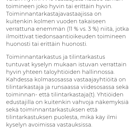
toimineen joko hyvin tai erittäin hyvin.
Toiminnantarkastajavastaajissa on
kuitenkin kolmen vuoden takaiseen
verrattuna enemmän (11 % vs. 3 %) niitä, jotka
ilmoittivat tiedonsaantioikeuden toimineen
huonosti tai erittäin huonosti.
Toiminnantarkastus ja tilintarkastus
tuntuvat kyselyn mukaan istuvan verrattain
hyvin yhteen taloyhtiöiden hallinnossa.
Kahdessa kolmasosassa vastaajayhtiöitä on
tilintarkastaja ja runsaassa viidesosassa sekä
toiminnan- että tilintarkastaja(t). Yhtiöiden
edustajilla on kuitenkin vahvoja näkemyksiä
sekä toiminnantarkastuksen että
tilintarkastuksen puolesta, mikä käy ilmi
kyselyn avoimissa vastauksissa.