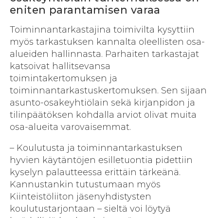
eniten parantamisen varaa
Toiminnantarkastajina toimivilta kysyttiin
myös tarkastuksen kannalta oleellisten osa-
alueiden hallinnasta. Parhaiten tarkastajat
katsoivat hallitsevansa
toimintakertomuksen ja
toiminnantarkastuskertomuksen. Sen sijaan
asunto-osakeyhtiölain sekä kirjanpidon ja
tilinpäätöksen kohdalla arviot olivat muita
osa-alueita varovaisemmat.
– Koulutusta ja toiminnantarkastuksen
hyvien käytäntöjen esilletuontia pidettiin
kyselyn palautteessa erittäin tärkeänä.
Kannustankin tutustumaan myös
Kiinteistöliiton jäsenyhdistysten
koulutustarjontaan – sieltä voi löytyä