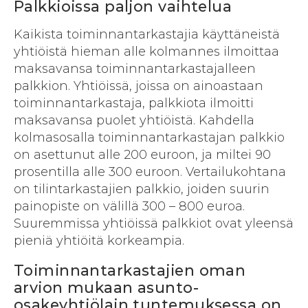
Palkkioissa paljon vaihtelua
Kaikista toiminnantarkastajia käyttäneistä
yhtiöistä hieman alle kolmannes ilmoittaa
maksavansa toiminnantarkastajalleen
palkkion. Yhtiöissä, joissa on ainoastaan
toiminnantarkastaja, palkkiota ilmoitti
maksavansa puolet yhtiöistä. Kahdella
kolmasosalla toiminnantarkastajan palkkio
on asettunut alle 200 euroon, ja miltei 90
prosentilla alle 300 euroon. Vertailukohtana
on tilintarkastajien palkkio, joiden suurin
painopiste on välillä 300 – 800 euroa.
Suuremmissa yhtiöissä palkkiot ovat yleensä
pieniä yhtiöitä korkeampia.
Toiminnantarkastajien oman
arvion mukaan asunto-
osakeyhtiölain tuntemuksessa on