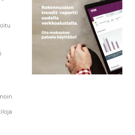
oitu
i
 noin
iloja