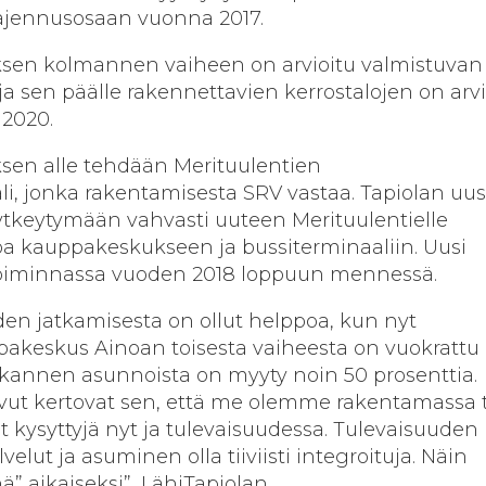
aajennusosaan vuonna 2017.
sen kolmannen vaiheen on arvioitu valmistuvan
ja sen päälle rakennettavien kerrostalojen on arvi
2020.
en alle tehdään Merituulentien
ali, jonka rakentamisesta SRV vastaa. Tapiolan uus
tkeytymään vahvasti uuteen Merituulentielle
a kauppakeskukseen ja bussiterminaaliin. Uusi
toiminnassa vuoden 2018 loppuun mennessä.
en jatkamisesta on ollut helppoa, kun nyt
akeskus Ainoan toisesta vaiheesta on vuokrattu
jokannen asunnoista on myyty noin 50 prosenttia.
vut kertovat sen, että me olemme rakentamassa t
at kysyttyjä nyt ja tulevaisuudessa. Tulevaisuuden
elut ja asuminen olla tiiviisti integroituja. Näin
” aikaiseksi”, LähiTapiolan