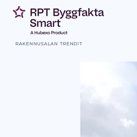
Siirry
sisältöön
RAKENNUSALAN TRENDIT