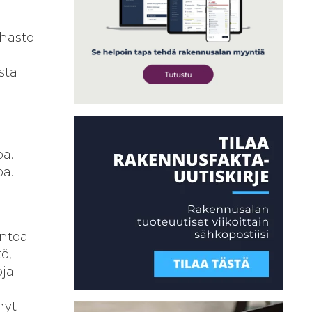
ahasto
sta
oa.
oa.
ntoa.
ö,
ja.
nyt