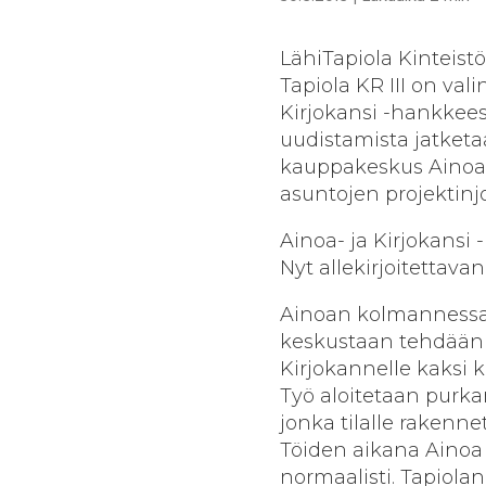
LähiTapiola Kinteist
Tapiola KR III on val
Kirjokansi -hankkees
uudistamista jatketa
kauppakeskus Ainoan 
asuntojen projektinj
Ainoa- ja Kirjokansi
Nyt allekirjoitettav
Ainoan kolmannessa 
keskustaan tehdään t
Kirjokannelle kaksi 
Työ aloitetaan purka
jonka tilalle rakenne
Töiden aikana Ainoa
normaalisti. Tapiola