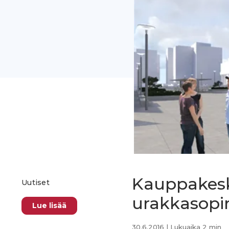
Kauppakesk
Uutiset
urakkasopim
Lue lisää
30.6.2016
| Lukuaika 2 min