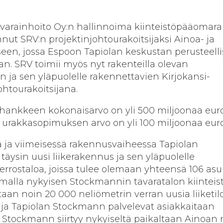
övarainhoito Oy:n hallinnoima kiinteistöpääomar
innut SRV:n projektinjohtourakoitsijaksi Ainoa- ja
een, jossa Espoon Tapiolan keskustan perusteelli
an. SRV toimii myös nyt rakenteilla olevan
ja sen yläpuolelle rakennettavien Kirjokansi-
ohtourakoitsijana.
 -hankkeen kokonaisarvo on yli 500 miljoonaa eur
an urakkasopimuksen arvo on yli 100 miljoonaa eur
ja viimeisessä rakennusvaiheessa Tapiolan
äysin uusi liikerakennus ja sen yläpuolelle
kerrostaloa, joissa tulee olemaan yhteensä 106 asu
malla nykyisen Stockmannin tavaratalon kiinteist
taan noin 20 000 neliömetrin verran uusia liiketilo
 ja Tapiolan Stockmann palvelevat asiakkaitaan
n Stockmann siirtyy nykyiseltä paikaltaan Ainoan 