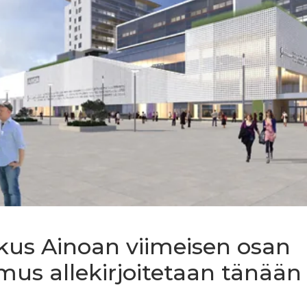
us Ainoan viimeisen osan
us allekirjoitetaan tänään