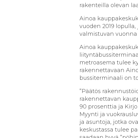
rakenteilla olevan l
Ainoa kauppakeskuk
vuoden 2019 lopulla, 
valmistuvan vuonna 
Ainoa kauppakeskuks
liityntäbussitermina
metroasema tulee ky
rakennettavaan Aino
bussiterminaali on 
”Päätös rakennustöid
rakennettavan kaupp
90 prosenttia ja Kir
Myynti ja vuokrauslu
ja asuntoja, jotka ov
keskustassa tulee palv
saadaan hyvä ”pöhinä