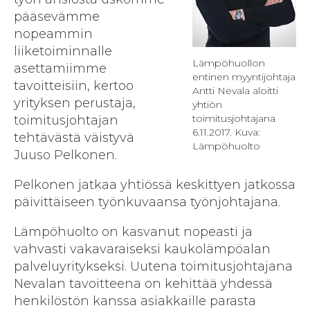
pääsevämme
nopeammin
liiketoiminnalle
Lämpöhuollon
asettamiimme
entinen myyntijohtaja
tavoitteisiin, kertoo
Antti Nevala aloitti
yrityksen perustaja,
yhtiön
toimitusjohtajan
toimitusjohtajana
6.11.2017. Kuva:
tehtävästä väistyvä
Lämpöhuolto
Juuso Pelkonen.
Pelkonen jatkaa yhtiössä keskittyen jatkossa
päivittäiseen työnkuvaansa työnjohtajana.
Lämpöhuolto on kasvanut nopeasti ja
vahvasti vakavaraiseksi kaukolämpöalan
palveluyritykseksi. Uutena toimitusjohtajana
Nevalan tavoitteena on kehittää yhdessä
henkilöstön kanssa asiakkaille parasta