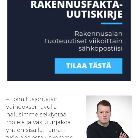
– Toimitusjohtajan
vaihdoksen avulla
halusimme selkiyttää
rooleja ja vastuunjakoa
yhtiön sisällä. Tämän
työn ansiosta uskomme