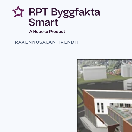
Siirry
sisältöön
RAKENNUSALAN TRENDIT