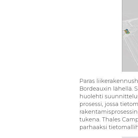
Paras liikerakennush
Bordeauxin lähellä. 
huolehti suunnittelus
prosessi, jossa tieto
rakentamisprosessin
tukena. Thales Campu
parhaaksi tietomalli