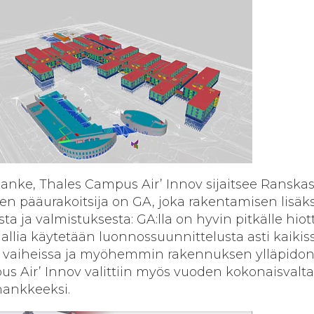
anke, Thales Campus Air’ Innov sijaitsee Ranska
Sen pääurakoitsija on GA, joka rakentamisen lisäks
ta ja valmistuksesta: GA:lla on hyvin pitkälle hiot
mallia käytetään luonnossuunnittelusta asti kaikis
 vaiheissa ja myöhemmin rakennuksen ylläpido
s Air’ Innov valittiin myös vuoden kokonaisvaltai
hankkeeksi.