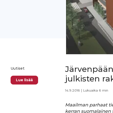
Järvenpään
Uutiset
julkisten r
Lue lisää
14.9.2016
| Lukuaika 6 min
Maailman parhaat tiet
kerran suomalainen t