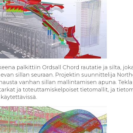
na palkittiin Ordsall Chord rautatie ja silta, jok
levan sillan seuraan. Projektin suunnittelija Nort
nausta vanhan sillan mallintamisen apuna. Tekla
 tarkat ja toteuttamiskelpoiset tietomallit, ja tietom
käytettävissä.