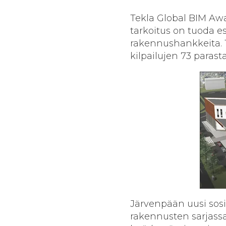
Tekla Global BIM Awa
tarkoitus on tuoda e
rakennushankkeita. 
kilpailujen 73 parasta
Järvenpään uusi sosia
rakennusten sarjass