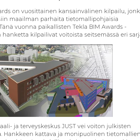
rds on vuosittainen kansainvälinen kilpailu, jon
siin maailman parhaita tietomallipohjaisia
Tänä vuonna paikallisten Tekla BIM Awards -
 hanketta kilpailivat voitoista seitsemässä eri sarj
ali- ja terveyskeskus JUST vei voiton julkisten
a. Hankkeen kattava ja monipuolinen tietomallie