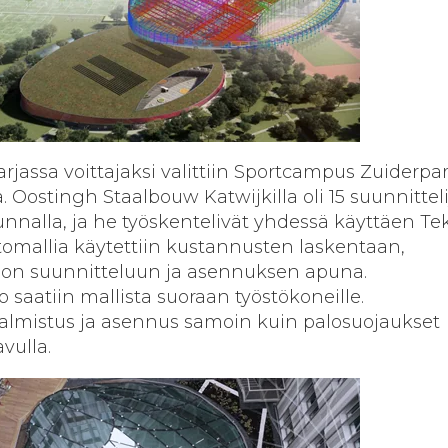
rjassa voittajaksi valittiin Sportcampus Zuiderpa
. Oostingh Staalbouw Katwijkilla oli 15 suunnittel
unnalla, ja he työskentelivät yhdessä käyttäen Te
tomallia käytettiin kustannusten laskentaan,
on suunnitteluun ja asennuksen apuna.
o saatiin mallista suoraan työstökoneille.
valmistus ja asennus samoin kuin palosuojaukset
vulla.