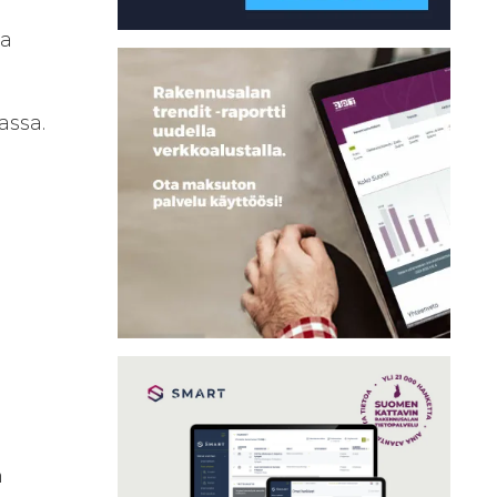
ka
assa.
n