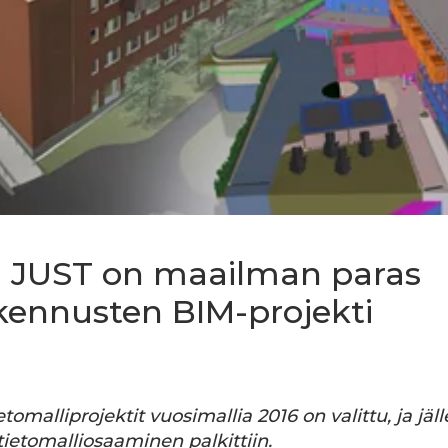
 JUST on maailman paras
akennusten BIM-projekti
omalliprojektit vuosimallia 2016 on valittu, ja jäl
ietomalliosaaminen palkittiin.