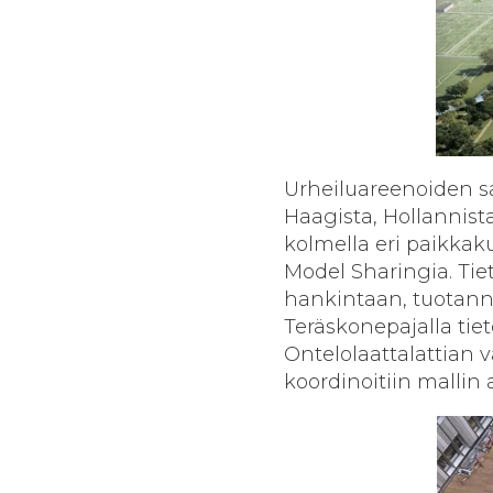
Urheiluareenoiden sa
Haagista, Hollannista
kolmella eri paikkak
Model Sharingia. Tie
hankintaan, tuotann
Teräskonepajalla tiet
Ontelolaattalattian 
koordinoitiin mallin a