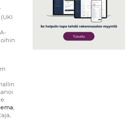
y
 (UKI
 A-
loihin
en
mallin
sanoi
e.
lema
,
taja,