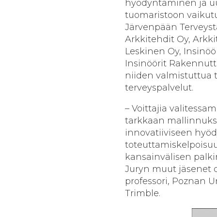
hyödyntäminen ja uu
tuomaristoon vaikutuk
Järvenpään Terveysta
Arkkitehdit Oy, Arkki
Leskinen Oy, Insinöör
Insinöörit Rakennutt
niiden valmistuttua 
terveyspalvelut.
– Voittajia valites
tarkkaan mallinnuks
innovatiiviseen hyöd
toteuttamiskelpoisuu
kansainvälisen palk
Juryn muut jäsenet o
professori, Poznan U
Trimble.