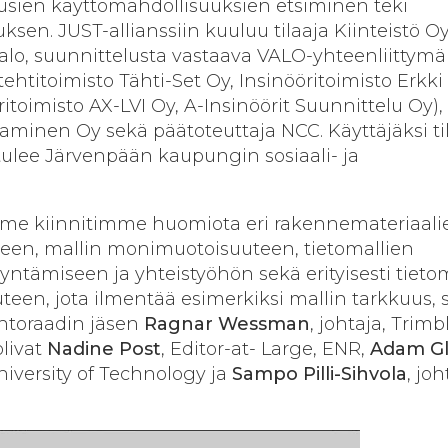
sien käyttömahdollisuuksien etsiminen teki
sen. JUST-allianssiin kuuluu tilaaja Kiinteistö O
lo, suunnittelusta vastaava VALO-yhteenliittymä
tehtitoimisto Tähti-Set Oy, Insinööritoimisto Erkki
itoimisto AX-LVI Oy, A-Insinöörit Suunnittelu Oy),
aminen Oy sekä päätoteuttaja NCC. Käyttäjäksi ti
tulee Järvenpään kaupungin sosiaali- ja
samme kiinnitimme huomiota eri rakennemateriaali
een, mallin monimuotoisuuteen, tietomallien
yntämiseen ja yhteistyöhön sekä erityisesti tieto
teen, jota ilmentää esimerkiksi mallin tarkkuus, 
intoraadin jäsen
Ragnar Wessman
, johtaja, Trimbl
livat
Nadine Post
, Editor-at- Large, ENR,
Adam G
niversity of Technology ja
Sampo Pilli-Sihvola
, joh