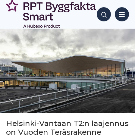
Siirry
sisältöön
Hae sisältöjä
Helsinki-Vantaan T2:n laajennus
on Vuoden Teräsrakenne