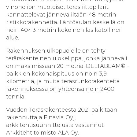
vinoneliön muotoiset teräsliittopilarit
kannattelevat jänneväliltään 48 metrin
ristikkorakennetta. Lähtöaulan keskellä on
noin 40×13 metrin kokoinen lasikatollinen
alue.
Rakennuksen ulkopuolelle on tehty
terärakenteinen ulokelippa, jonka jänneväli
on maksimissaan 20 metriä. DELTABEAM® -
palkkien kokonaispituus on noin 3,9
kilometriä, ja muita teräsrunkorakenteita
rakennuksessa on yhteensä noin 2400
tonnia.
Vuoden Teräsrakenteesta 2021 palkitaan
rakennuttaja Finavia Oyj,
arkkitehtisuunnittelusta vastannut
Arkkitehtitoimisto ALA Oy,