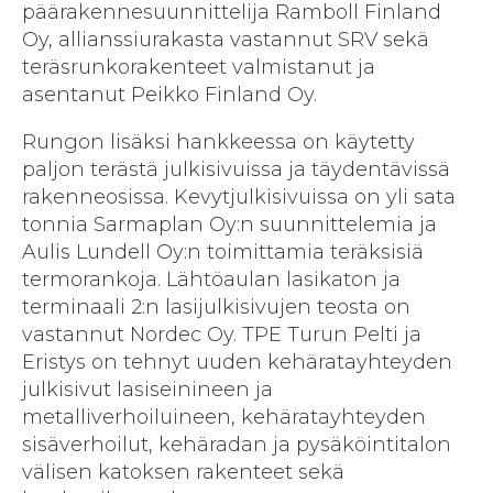
päärakennesuunnittelija Ramboll Finland
Oy, allianssiurakasta vastannut SRV sekä
teräsrunkorakenteet valmistanut ja
asentanut Peikko Finland Oy.
Rungon lisäksi hankkeessa on käytetty
paljon terästä julkisivuissa ja täydentävissä
rakenneosissa. Kevytjulkisivuissa on yli sata
tonnia Sarmaplan Oy:n suunnittelemia ja
Aulis Lundell Oy:n toimittamia teräksisiä
termorankoja. Lähtöaulan lasikaton ja
terminaali 2:n lasijulkisivujen teosta on
vastannut Nordec Oy. TPE Turun Pelti ja
Eristys on tehnyt uuden kehäratayhteyden
julkisivut lasiseinineen ja
metalliverhoiluineen, kehäratayhteyden
sisäverhoilut, kehäradan ja pysäköintitalon
välisen katoksen rakenteet sekä