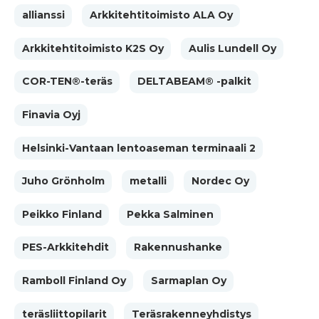
allianssi
Arkkitehtitoimisto ALA Oy
Arkkitehtitoimisto K2S Oy
Aulis Lundell Oy
COR-TEN®-teräs
DELTABEAM® -palkit
Finavia Oyj
Helsinki-Vantaan lentoaseman terminaali 2
Juho Grönholm
metalli
Nordec Oy
Peikko Finland
Pekka Salminen
PES-Arkkitehdit
Rakennushanke
Ramboll Finland Oy
Sarmaplan Oy
teräsliittopilarit
Teräsrakenneyhdistys