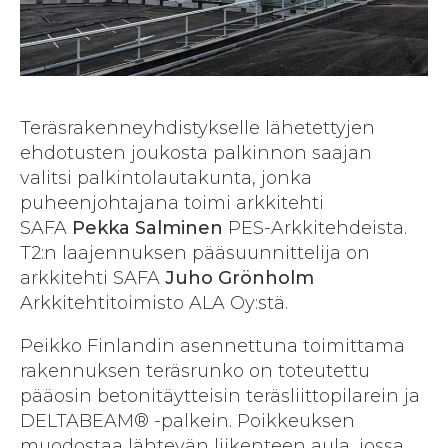
Teräsrakenneyhdistykselle lähetettyjen
ehdotusten joukosta palkinnon saajan
valitsi palkintolautakunta, jonka
puheenjohtajana toimi arkkitehti
SAFA
Pekka Salminen
PES-Arkkitehdeista.
T2:n laajennuksen pääsuunnittelija on
arkkitehti SAFA
Juho Grönholm
Arkkitehtitoimisto ALA Oy:stä.
Peikko Finlandin asennettuna toimittama
rakennuksen teräsrunko on toteutettu
pääosin betonitäytteisin teräsliittopilarein ja
DELTABEAM® -palkein. Poikkeuksen
muodostaa lähtevän liikenteen aula, jossa