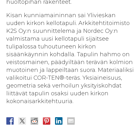
huoltopihan rakenteet.
Kisan kunniamaininnan sai Ylivieskan
uuden kirkon kellotapuli. Arkkitehtitoimisto
K2S Oy:n suunnittelema ja Nordec Oy:n
valmistama uusi kellotapuli sijaitsee
tulipalossa tuhoutuneen kirkon
sisäänkäynnin kohdalla. Tapulin hahmo on
veistosmainen, päädyiltään terävän kolmion
muotoinen ja lappeiltaan suora. Materiaaliksi
valikoitui COR-TEN®-teräs. Yksiaineisuus,
geometria sekä verhoilun yksityiskohdat
liittävät tapulin osaksi uuden kirkon
kokonaisarkkitehtuuria.