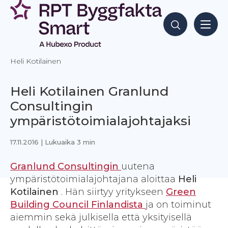
Siirry
sisältöön
Hae sisältöjä
Heli Kotilainen
Heli Kotilainen Granlund
Consultingin
ympäristötoimialajohtajaksi
17.11.2016
| Lukuaika 3 min
Granlund Consultingin
uutena
ympäristötoimialajohtajana aloittaa
Heli
Kotilainen
. Hän siirtyy yritykseen
Green
Building Council Finlandista
ja on toiminut
aiemmin sekä julkisella että yksityisellä