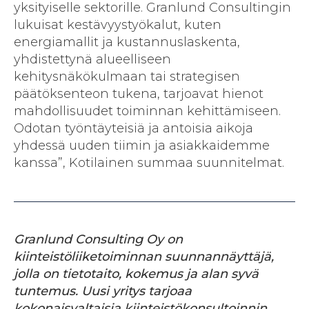
yksityiselle sektorille. Granlund Consultingin
lukuisat kestävyystyökalut, kuten
energiamallit ja kustannuslaskenta,
yhdistettynä alueelliseen
kehitysnäkökulmaan tai strategisen
päätöksenteon tukena, tarjoavat hienot
mahdollisuudet toiminnan kehittämiseen.
Odotan työntäyteisiä ja antoisia aikoja
yhdessä uuden tiimin ja asiakkaidemme
kanssa”, Kotilainen summaa suunnitelmat.
Granlund Consulting Oy
on
kiinteistöliiketoiminnan suunnannäyttäjä,
jolla on tietotaito, kokemus ja alan syvä
tuntemus. Uusi yritys tarjoaa
kokonaisvaltaisia kiinteistökonsultoinnin