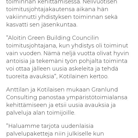
toiminnan kehittämisessä. Nelivuotisen
toimitusjohtajakautensa aikana hän
vakiinnutti yhdistyksen toiminnan sekä
kasvatti sen jäsenkuntaa.
”Aloitin Green Building Councilin
toimitusjohtajana, kun yhdistys oli toiminut
vain vuoden. Nämä neljä vuotta olivat hyvin
antoisia ja tekemäni työn pohjalta toiminta
voi ottaa jälleen uusia askeleita ja tehdä
tuoreita avauksia”, Kotilainen kertoo.
Anttilan ja Kotilaisen mukaan Granlund
Consulting panostaa ympäristötoimialansa
kehittämiseen ja etsii uusia avauksia ja
palveluja alan toimijoille.
”Haluamme tarjota uudenlaisia
palvelupaketteja niin julkiselle kun