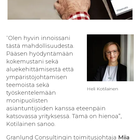
“Olen hyvin innoissani
tästä mahdollisuudesta.
Pääsen hyödyntämään
kokemustani sekä
aluekehittämisestä että
ympäristöjohtamisen
teemoista sekä
Heli Kotilainen
työskentelemään
monipuolisten
asiantuntijoiden kanssa eteenpäin
katsovassa yrityksessä. Tämä on hienoa”,
Kotilainen sanoo.
Granlund Consultingin toimitusjohtaja
Miia