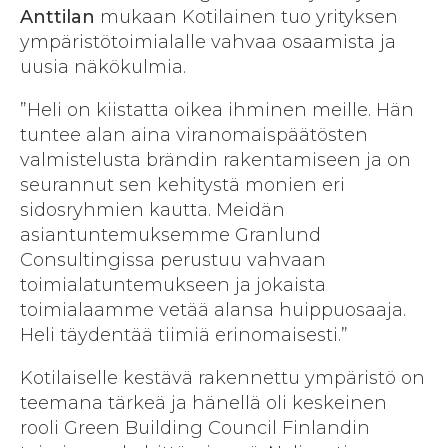
Anttilan
mukaan Kotilainen tuo yrityksen
ympäristötoimialalle vahvaa osaamista ja
uusia näkökulmia.
”Heli on kiistatta oikea ihminen meille. Hän
tuntee alan aina viranomaispäätösten
valmistelusta brändin rakentamiseen ja on
seurannut sen kehitystä monien eri
sidosryhmien kautta. Meidän
asiantuntemuksemme Granlund
Consultingissa perustuu vahvaan
toimialatuntemukseen ja jokaista
toimialaamme vetää alansa huippuosaaja.
Heli täydentää tiimiä erinomaisesti.”
Kotilaiselle kestävä rakennettu ympäristö on
teemana tärkeä ja hänellä oli keskeinen
rooli Green Building Council Finlandin