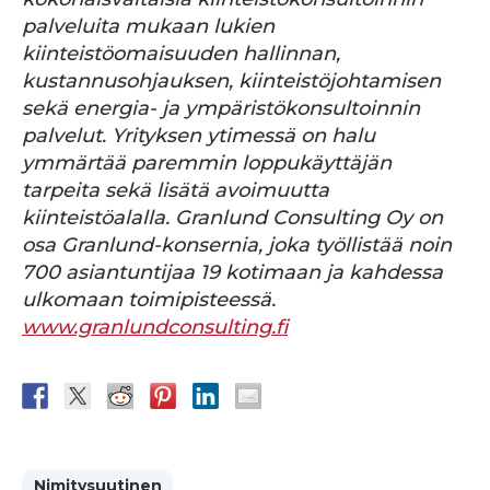
palveluita mukaan lukien
kiinteistöomaisuuden hallinnan,
kustannusohjauksen, kiinteistöjohtamisen
sekä energia- ja ympäristökonsultoinnin
palvelut. Yrityksen ytimessä on halu
ymmärtää paremmin loppukäyttäjän
tarpeita sekä lisätä avoimuutta
kiinteistöalalla. Granlund Consulting Oy on
osa Granlund-konsernia, joka työllistää noin
700 asiantuntijaa 19 kotimaan ja kahdessa
ulkomaan toimipisteessä.
www.granlundconsulting.fi
Nimitysuutinen