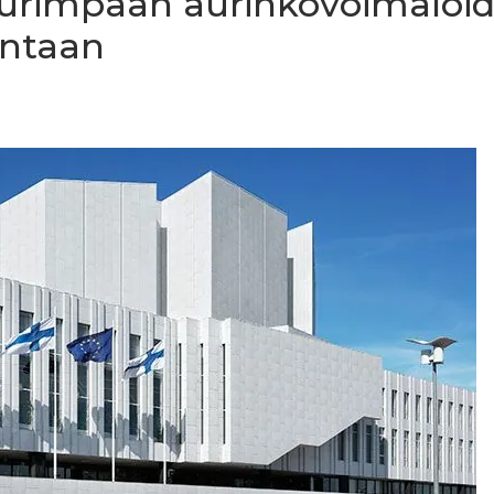
rimpaan aurinkovoimaloi
intaan