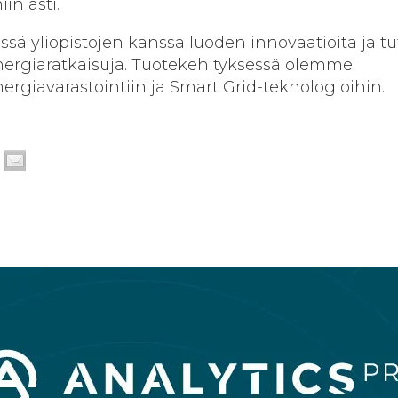
in asti.
yössä yliopistojen kanssa luoden innovaatioita ja t
nergiaratkaisuja. Tuotekehityksessä olemme
ergiavarastointiin ja Smart Grid-teknologioihin.