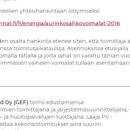
elien yhteishankintaan liittymiseksi:
nat.fi/fi/energia/aurinkosahkovoimalat-2016
en osalta hankinta etenee siten, että toimittaja 
nssa toimitusaikatauluja. Asennuksissa etusijalla
 omalla rahalla ja joilla rahat on varattu tämän v
ensimmäisen vaiheen voimalat tullaan asentamaan
d Oy (GEF)
toimii edustamiensa
lmien toimittajana ja järjestelmäsuunnittelijana,
- ja huoltopalvelujen tuottajana. Laaja PV -
ttaa kokonaistoimitukset aina suuriin