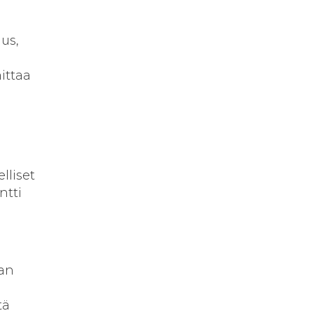
uus,
ittaa
lliset
ntti
jan
tä