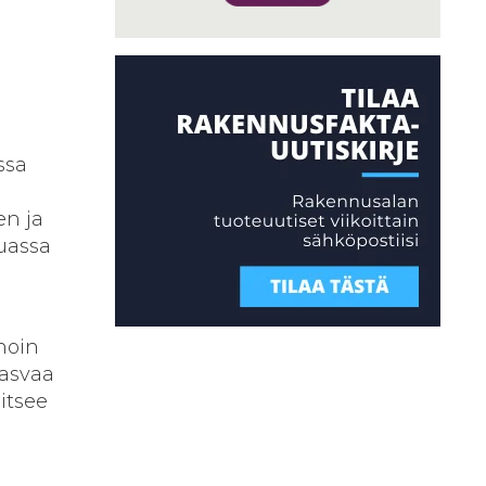
ssa
en ja
uassa
noin
kasvaa
itsee