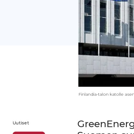
Finlandia-talon katolle ase
GreenEnergy
Uutiset