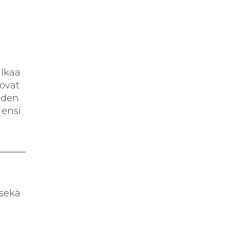
alkaa
 ovat
uoden
 ensi
 sekä