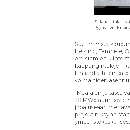
Finlandia-talon ka
Pyynönen, Finland
Suurimmista kaupun
Helsinki, Tampere, O
omistamien kiinteist
kaupungintalojen ka
Finlandia-talon kato
voimaloiden asennuk
”Määrä on jo tässä v
30 MWp aurinkovoimal
jopa useaan megawat
projektin käynnistän
ympäristökeskuksest