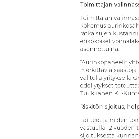
Toimittajan valinna
Toimittajan valinnass
kokemus aurinkosähk
ratkaisujen kustannu
erikokoiset voimala
asennettuina.
“Aurinkopaneelit yh
merkittäviä säästöjä 
valitulla yrityksellä
edellytykset toteutta
Tuukkanen KL-Kunta
Riskitön sijoitus, he
Laitteet ja niiden to
vastuulla 12 vuoden 
sijoituksesta kunnan