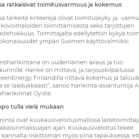
ssa ratkaisivat toimitusvarmuus ja kokemus
a tärkeitä kriteerejä olivat toimituskyky ja -varm
övoimaloiden toimittamisesta sekä tarjottujen
stehokkuus. Toimittajalta edellytettiin kykyä toim
kokonaisuudet ympäri Suomen käyttövalmiiksi
teishankintana on uudenlainen avaus ja tuo
kunnille. Hanke on mittava, ja tarjouskilpailussa
 GreenEnergy Finlandilla riittävä kokemus ja taloude
a se laadukkaasti”, sanoo hankinta-asiantuntija A
hankinnat Oy:stä.
lppo tulla vielä mukaan
iminta ovat kuukausiveloitusmallissa laitetoimitta
takaisinmaksuajan ajan. Kuukausiveloitus tekee
 kannalta riskittömän myös siinä tapauksessa, et