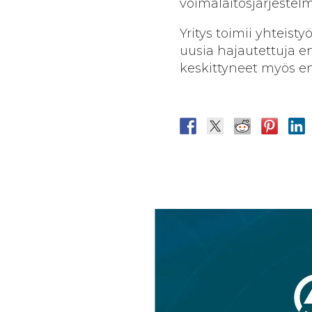
voimalaitosjärjestelmi
Yritys toimii yhteist
uusia hajautettuja e
keskittyneet myös en