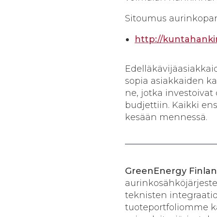
Sitoumus aurinkopane
http
://
kuntahankin
Edelläkävijäasiakkaid
sopia asiakkaiden ka
ne, jotka investoivat
budjettiin. Kaikki 
kesään mennessä.
GreenEnergy Finlan
aurinkosähköjärjeste
teknisten integraatio
tuoteportfoliomme ka