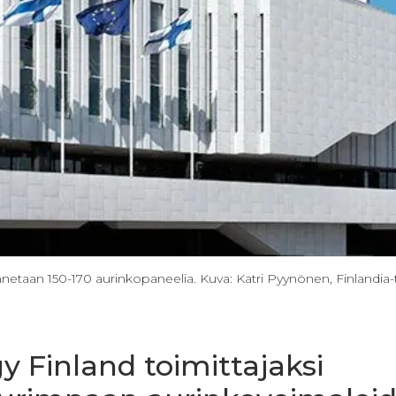
nnetaan 150-170 aurinkopaneelia. Kuva: Katri Pyynönen, Finlandia-
 Finland toimittajaksi