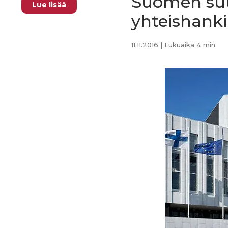
Suomen suu
Lue lisää
yhteishank
11.11.2016
| Lukuaika 4 min