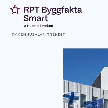
Siirry
sisältöön
RAKENNUSALAN TRENDIT