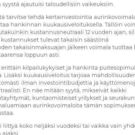
n syystä ajautuisi taloudellisiin vaikeuksiin.
tä tarvitse tehdä kertainvestointia aurinkovoimal
ttaa hankinnan kuukausiveloituksella. Tällöin voi
kutakuinkin kustannusneutraali 12 vuoden ajan, sil
kustannukset tulevat takaisin säästönä
oden takaisinmaksuajan jälkeen voimala tuottaa 
kaarensa loppuun asti.
le erittäin kilpailukykyiset ja hankinta puitesopim
. Lisäksi kuukausiveloitus tarjoaa mahdollisuude
tömästi ilman investointibudjettia ja käyttömeno
raalisti. En näe mitään syytä, mikseivät kaikki
ayhtymät, kuntaomisteiset yritykset ja seuraku
 haluamiaan aurinkovoimaloita tämän sopimukse
ustaa.
liittyä koko neljäksi vuodeksi tai vaikka vain yh
ajaksi.