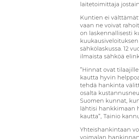
laitetoimittaja jostai
Kuntien ei välttämät
vaan ne voivat rahoi
on laskennallisesti 
kuukausiveloituksen 
sähkölaskussa. 12 vu
ilmaista sähköä elin
”Hinnat ovat tilaajil
kautta hyvin helppoa
tehdä hankinta välit
osalta kustannusneut
Suomen kunnat, kunt
lähtisi hankkimaan
kautta”, Tainio kann
Yhteishankintaan voi 
voimalan hankinnan 