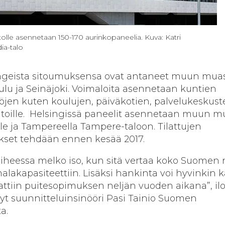
tolle asennetaan 150-170 aurinkopaneelia. Kuva: Katri
ia-talo
geista sitoumuksensa ovat antaneet muun mua
ulu ja Seinäjoki. Voimaloita asennetaan kuntien
öjen kuten koulujen, päiväkotien, palvelukeskust
toille. Helsingissä paneelit asennetaan muun m
lle ja Tampereella Tampere-taloon. Tilattujen
set tehdään ennen kesää 2017.
aiheessa melko iso, kun sitä vertaa koko Suomen 
akapasiteettiin. Lisäksi hankinta voi hyvinkin 
tiin puitesopimuksen neljän vuoden aikana”, ilo
yt suunnitteluinsinööri Pasi Tainio Suomen
a.