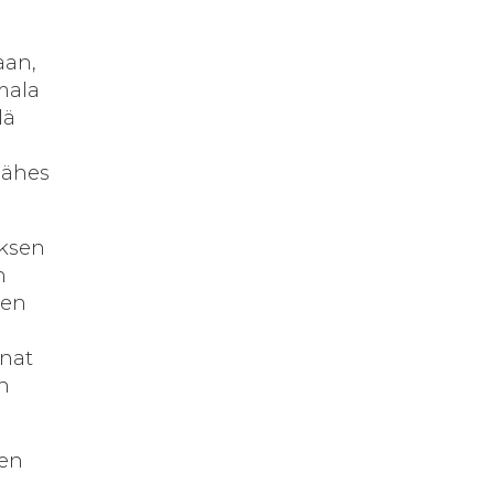
aan,
mala
lä
lähes
uksen
n
jen
nnat
n
den