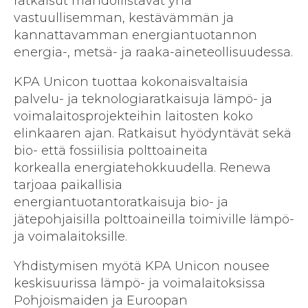
ratkaisut mahdollistavat yhä
vastuullisemman, kestävämmän ja
kannattavamman energiantuotannon
energia-, metsä- ja raaka-aineteollisuudessa.
KPA Unicon tuottaa kokonaisvaltaisia
palvelu- ja teknologiaratkaisuja lämpö- ja
voimalaitosprojekteihin laitosten koko
elinkaaren ajan. Ratkaisut hyödyntävät sekä
bio- että fossiilisia polttoaineita
korkealla energiatehokkuudella. Renewa
tarjoaa paikallisia
energiantuotantoratkaisuja bio- ja
jätepohjaisilla polttoaineilla toimiville lämpö-
ja voimalaitoksille.
Yhdistymisen myötä KPA Unicon nousee
keskisuurissa lämpö- ja voimalaitoksissa
Pohjoismaiden ja Euroopan