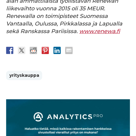
alan
ammattilaista työllistävän Renewan
liikevaihto vuonna 2015 oli 35 MEUR.
Renewalla on toimipisteet
Suomessa
Vantaalla, Oulussa, Pirkkalassa ja Lapualla
sekä Ranskassa Pariisissa.
www.renewa.fi
yrityskauppa