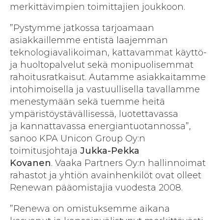
merkittävimpien toimittajien joukkoon.
”Pystymme jatkossa tarjoamaan
asiakkaillemme entistä laajemman
teknologiavalikoiman, kattavammat käyttö-
ja huoltopalvelut sekä monipuolisemmat
rahoitusratkaisut. Autamme asiakkaitamme
intohimoisella ja vastuullisella tavallamme
menestymään sekä tuemme heitä
ympäristöystävällisessä, luotettavassa
ja kannattavassa energiantuotannossa”,
sanoo KPA Unicon Group Oy:n
toimitusjohtaja
Jukka-Pekka
Kovanen
. Vaaka Partners Oy:n hallinnoimat
rahastot ja yhtiön avainhenkilöt ovat olleet
Renewan pääomistajia vuodesta 2008.
”Renewa on omistuksemme aikana