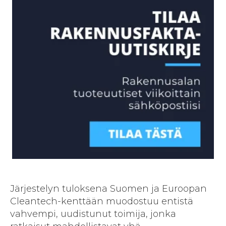
Järjestelyn tuloksena Suomen ja Euroopan
Cleantech-kenttään muodostuu entistä
vahvempi, uudistunut toimija, jonka