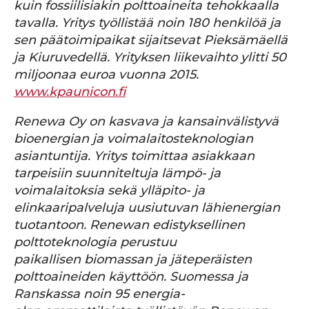
kuin fossiilisiakin
polttoaineita tehokkaalla
tavalla. Yritys työllistää noin 180 henkilöä ja
sen päätoimipaikat sijaitsevat
Pieksämäellä
ja Kiuruvedellä. Yrityksen liikevaihto ylitti 50
miljoonaa euroa vuonna 2015.
www.kpaunicon.fi
Renewa Oy on kasvava ja kansainvälistyvä
bioenergian ja voimalaitosteknologian
asiantuntija. Yritys
toimittaa asiakkaan
tarpeisiin suunniteltuja lämpö- ja
voimalaitoksia sekä ylläpito- ja
elinkaaripalveluja
uusiutuvan lähienergian
tuotantoon. Renewan edistyksellinen
polttoteknologia perustuu
paikallisen
biomassan ja jäteperäisten
polttoaineiden käyttöön. Suomessa ja
Ranskassa noin 95 energia-