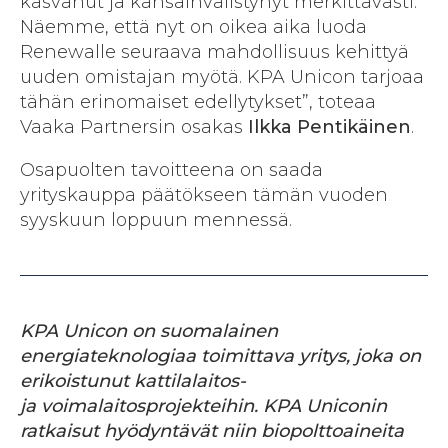
kasvanut ja kansainvälistynyt merkittävästi.
Näemme, että nyt on oikea aika luoda
Renewalle seuraava mahdollisuus kehittyä
uuden omistajan myötä. KPA Unicon tarjoaa
tähän erinomaiset edellytykset”, toteaa
Vaaka Partnersin osakas
Ilkka Pentikäinen
.
Osapuolten tavoitteena on saada
yrityskauppa päätökseen tämän vuoden
syyskuun loppuun mennessä.
KPA Unicon on suomalainen
energiateknologiaa toimittava yritys, joka on
erikoistunut kattilalaitos-
ja
voimalaitosprojekteihin. KPA Uniconin
ratkaisut hyödyntävät niin biopolttoaineita