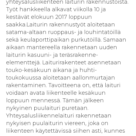
yhteysalusliikenteen laiturin rakennustöistä.
Työt hankkeella alkavat viikolla 10 ja
kestävät elokuun 2017 loppuun
saakka.Laiturin rakennustyöt aloitetaan
satama-altaan ruoppaus- ja louhintatöillä
sekä keulaporttipaikan purkutöillä. Samaan
aikaan mantereella rakennetaan uuden
laiturin kasuuni- ja teräsrakenne-
elementtejä. Laiturirakenteet asennetaan
touko-kesäkuun aikana ja huhti-
toukokuussa aloitetaan aallonmurtajan
rakentaminen. Tavoitteena on, että laituri
voidaan avata liikenteelle kesäkuun
loppuun mennessä. Tämän jälkeen
nykyinen puulaituri puretaan.
Yhteysalusliikennelaituri rakennetaan
nykyisen puulaiturin viereen, joka on
liikenteen käytettävissä siihen asti, kunnes