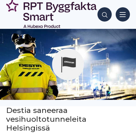
Siirry
sisältöön
Hae sisältöjä
Destia saneeraa
vesihuoltotunneleita
Helsingissä