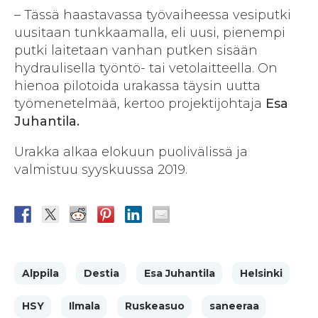
– Tässä haastavassa työvaiheessa vesiputki
uusitaan tunkkaamalla, eli uusi, pienempi
putki laitetaan vanhan putken sisään
hydraulisella työntö- tai vetolaitteella. On
hienoa pilotoida urakassa täysin uutta
työmenetelmää, kertoo projektijohtaja
Esa
Juhantila.
Urakka alkaa elokuun puolivälissä ja
valmistuu syyskuussa 2019.
Alppila
Destia
Esa Juhantila
Helsinki
HSY
Ilmala
Ruskeasuo
saneeraa