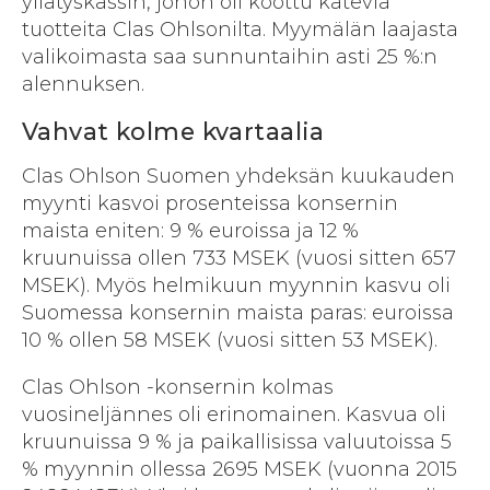
yllätyskassin, johon oli koottu käteviä
tuotteita Clas Ohlsonilta. Myymälän laajasta
valikoimasta saa sunnuntaihin asti 25 %:n
alennuksen.
Vahvat kolme kvartaalia
Clas Ohlson Suomen yhdeksän kuukauden
myynti kasvoi prosenteissa konsernin
maista eniten: 9 % euroissa ja 12 %
kruunuissa ollen 733 MSEK (vuosi sitten 657
MSEK). Myös helmikuun myynnin kasvu oli
Suomessa konsernin maista paras: euroissa
10 % ollen 58 MSEK (vuosi sitten 53 MSEK).
Clas Ohlson -konsernin kolmas
vuosineljännes oli erinomainen. Kasvua oli
kruunuissa 9 % ja paikallisissa valuutoissa 5
% myynnin ollessa 2695 MSEK (vuonna 2015