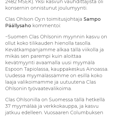
2482 MSEK). Yksi kasvun vauhdittajista oli
konsernin onnistunut joulumyynti.
Clas Ohlson Oy:n toimitusjohtaja
Sampo
Päällysaho
kommentoi:
−Suomen Clas Ohlsonin myynnin kasvu on
ollut koko tilikauden hienolla tasolla.
Kevätkampanjamme alkaa tällä viikolla ja
mikäs sen parempi kuin aloittaa
kevätmyynti avaamalla uusi myymälä
Espoon Tapiolassa, kauppakeskus Ainoassa.
Uudessa myymälässämme on esillä koko
laaja valikoimamme ja uutuutena Clas
Ohlsonin työvaatevalikoima.
Clas Ohlsonilla on Suomessa tällä hetkellä
37 myymälää ja verkkokauppa, ja kasvu
jatkuu edelleen. Vuosaaren Columbuksen