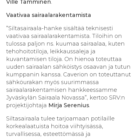
Ville Tamminen
.
Vaativaa sairaalarakentamista
”Siltasairaala-hanke sisältää teknisesti
vaativaa sairaalarakentamista. Tiloihin on
tulossa paljon ns. kuumaa sairaalaa, kuten
tehohoitotiloja, leikkaussaleja ja
kuvantamisen tiloja. On hienoa toteuttaa
uuden sairaalan sähköistys osaavan ja tutun
kumppanin kanssa. Caverion on toteuttanut
sähköurakan myös suurimmassa
sairaalarakentamisen hankkeessamme
Jyväskylän Sairaala Novassa”, kertoo SRV:n
projektijohtaja
Mirja Serenius
.
Siltasairaala tulee tarjoamaan potilaille
korkealaatuista hoitoa viihtyisässä,
turvallisessa, esteettömässä ja