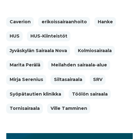
Caverion
erikoissairaanhoito
Hanke
HUS
HUS-Kiinteistöt
Jyväskylän Sairaala Nova
Kolmiosairaala
Marita Perälä
Meilahden sairaala-alue
Mirja Serenius
Siltasairaala
SRV
Syöpätautien klinikka
Töölön sairaala
Tornisairaala
Ville Tamminen