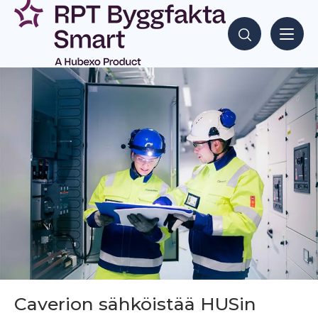
Siirry
sisältöön
Hae sisältöjä
Caverion sähköistää HUSin