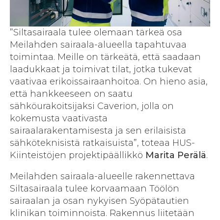
”Siltasairaala tulee olemaan tärkeä osa
Meilahden sairaala-alueella tapahtuvaa
toimintaa. Meille on tärkeätä, että saadaan
laadukkaat ja toimivat tilat, jotka tukevat
vaativaa erikoissairaanhoitoa. On hieno asia,
että hankkeeseen on saatu
sähköurakoitsijaksi Caverion, jolla on
kokemusta vaativasta
sairaalarakentamisesta ja sen erilaisista
sähköteknisistä ratkaisuista”, toteaa HUS-
Kiinteistöjen projektipäällikkö
Marita Perälä
.
Meilahden sairaala-alueelle rakennettava
Siltasairaala tulee korvaamaan Töölön
sairaalan ja osan nykyisen Syöpätautien
klinikan toiminnoista. Rakennus liitetään