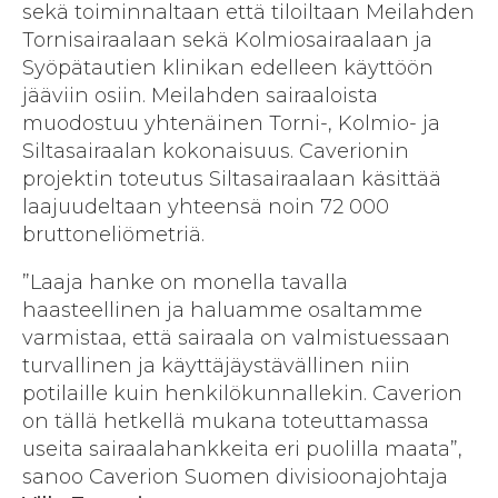
sekä toiminnaltaan että tiloiltaan Meilahden
Tornisairaalaan sekä Kolmiosairaalaan ja
Syöpätautien klinikan edelleen käyttöön
jääviin osiin. Meilahden sairaaloista
muodostuu yhtenäinen Torni-, Kolmio- ja
Siltasairaalan kokonaisuus. Caverionin
projektin toteutus Siltasairaalaan käsittää
laajuudeltaan yhteensä noin 72 000
bruttoneliömetriä.
”Laaja hanke on monella tavalla
haasteellinen ja haluamme osaltamme
varmistaa, että sairaala on valmistuessaan
turvallinen ja käyttäjäystävällinen niin
potilaille kuin henkilökunnallekin. Caverion
on tällä hetkellä mukana toteuttamassa
useita sairaalahankkeita eri puolilla maata”,
sanoo Caverion Suomen divisioonajohtaja