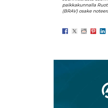
paikkakunnalla Ruots
(BRAV) osake notee