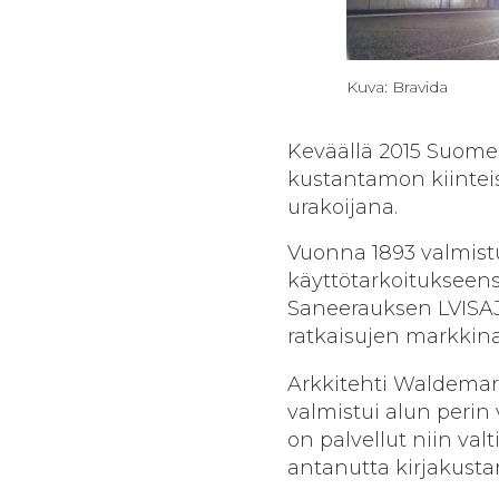
Kuva: Bravida
Keväällä 2015 Suom
kustantamon kiinteis
urakoijana.
Vuonna 1893 valmistu
käyttötarkoitukseen
Saneerauksen LVISAJ-u
ratkaisujen markkina
Arkkitehti Waldemar
valmistui alun perin 
on palvellut niin val
antanutta kirjakust