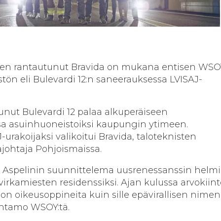
een rantautunut Bravida on mukana entisen WSO
tön eli Bulevardi 12:n saneerauksessa LVISAJ-
nut Bulevardi 12 palaa alkuperäiseen
sa asuinhuoneistoiksi kaupungin ytimeen.
rakoijaksi valikoitui Bravida, taloteknisten
johtaja Pohjoismaissa.
 Aspelinin suunnittelema uusrenessanssin helmi
virkamiesten residenssiksi. Ajan kulussa arvokiint
tion oikeusoppineita kuin sille epävirallisen nimen
antamo WSOY:tä.