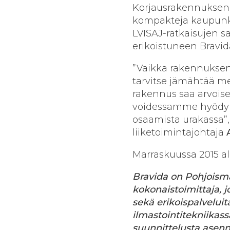
Korjausrakennuksen 
kompakteja kaupunkik
LVISAJ-ratkaisujen s
erikoistuneen Bravid
”Vaikka rakennuksen 
tarvitse jämähtää m
rakennus saa arvoise
voidessamme hyödyn
osaamista urakassa”
liiketoimintajohtaja
Marraskuussa 2015 a
Bravida
on Pohjoisma
kokonaistoimittaja, j
sekä erikoispalveluit
ilmastointitekniikass
suunnittelusta asennu