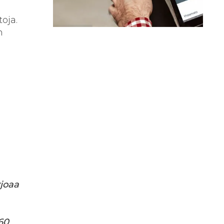
oja.
n
n
rjoaa
160