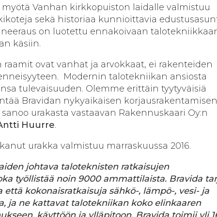
myötä Vanhan kirkkopuiston laidalle valmistuu
oteja sekä historiaa kunnioittavia edustusasunt
aneeraus on luotettu ennakoivaan talotekniikkaa
an käsiin.
raamit ovat vanhat ja arvokkaat, ei rakenteiden
enneisyyteen. Modernin talotekniikan ansiosta
nsa tulevaisuuden. Olemme erittäin tyytyväisiä
tää Bravidan nykyaikaisen korjausrakentamise
, sanoo urakasta vastaavan Rakennuskaari Oy:n
Antti Huurre
.
lkanut urakka valmistuu marraskuussa 2016.
iden johtava taloteknisten ratkaisujen
oka työllistää noin 9000 ammattilaista. Bravida ta
a että kokonaisratkaisuja sähkö-, lämpö-, vesi- ja
a, ja ne kattavat talotekniikan koko elinkaaren
kseen, käyttöön ja ylläpitoon. Bravida toimii yli 