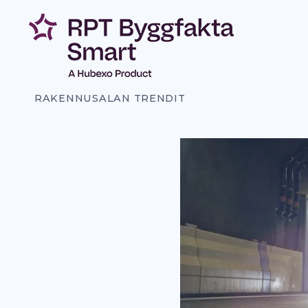
Siirry
sisältöön
RAKENNUSALAN TRENDIT