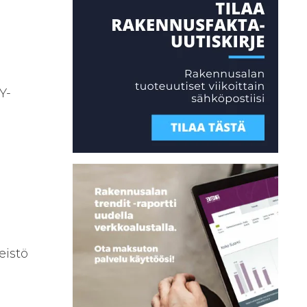
Y-
eistö