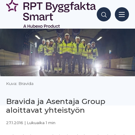
Siirry
sisältöön
Hae sisältöjä
Kuva: Bravida
Bravida ja Asentaja Group
aloittavat yhteistyön
27.1.2016
| Lukuaika 1 min