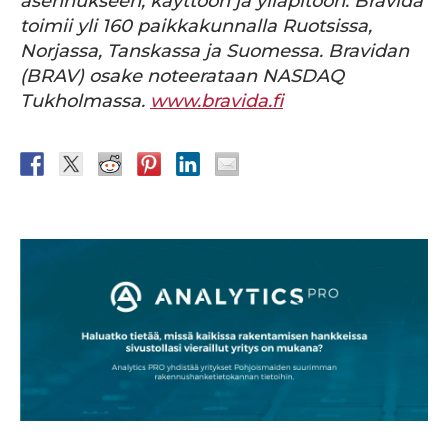
asennukseen, käyttöön ja ylläpitoon. Bravida
toimii yli 160 paikkakunnalla Ruotsissa,
Norjassa, Tanskassa ja Suomessa. Bravidan
(BRAV) osake noteerataan NASDAQ
Tukholmassa.
www.bravida.fi