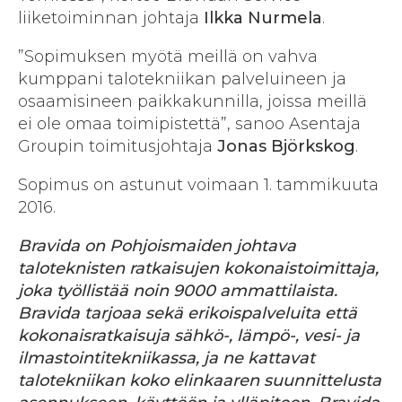
liiketoiminnan johtaja
Ilkka Nurmela
.
”Sopimuksen myötä meillä on vahva
kumppani talotekniikan palveluineen ja
osaamisineen paikkakunnilla, joissa meillä
ei ole omaa toimipistettä”, sanoo Asentaja
Groupin toimitusjohtaja
Jonas Björkskog
.
Sopimus on astunut voimaan 1. tammikuuta
2016.
Bravida
on Pohjoismaiden johtava
taloteknisten ratkaisujen kokonaistoimittaja,
joka työllistää noin 9000 ammattilaista.
Bravida tarjoaa sekä erikoispalveluita että
kokonaisratkaisuja sähkö-, lämpö-, vesi- ja
ilmastointitekniikassa, ja ne kattavat
talotekniikan koko elinkaaren suunnittelusta