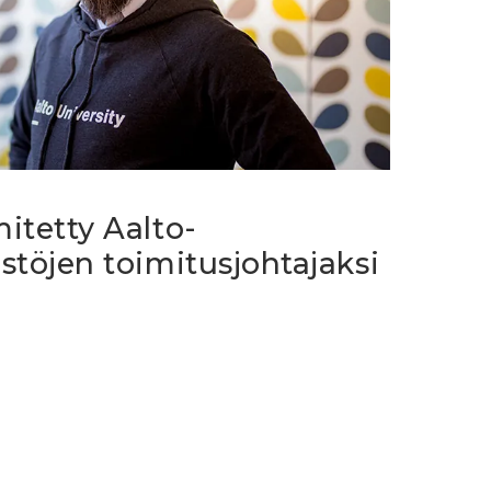
mitetty Aalto-
istöjen toimitusjohtajaksi