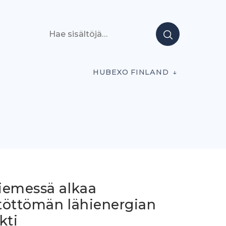
Hae sisältöjä
HUBEXO FINLAND
iemessä alkaa
töttömän lähienergian
kti