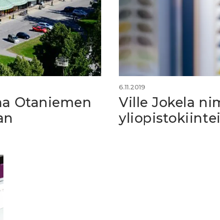
6.11.2019
ema Otaniemen
Ville Jokela ni
an
yliopistokiinte