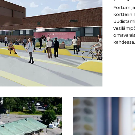
Fortum ja
korttelin
uudistami
vesilämp
omavarais
kahdessa..