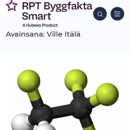
Siirry
sisältöön
Hae sisältöjä
Avainsana: Ville Itälä