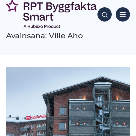
Siirry
sisältöön
Hae sisältöjä
Avainsana: Ville Aho