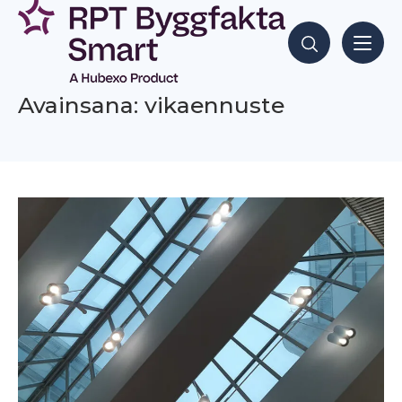
Siirry
sisältöön
Hae sisältöjä
Avainsana: vikaennuste