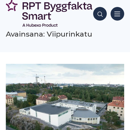
Siirry
sisältöön
Hae sisältöjä
Avainsana: Viipurinkatu