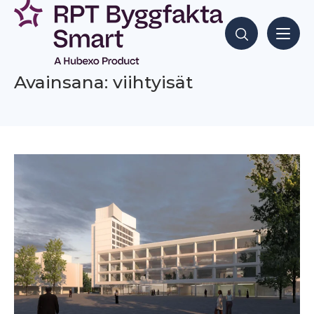
Siirry
sisältöön
Hae sisältöjä
Avainsana: viihtyisät