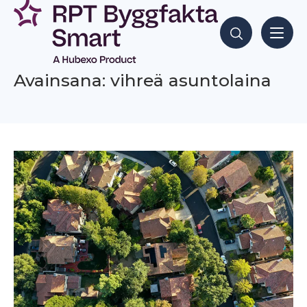
Siirry
sisältöön
Hae sisältöjä
Avainsana: vihreä asuntolaina