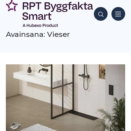
Siirry
sisältöön
Hae sisältöjä
Avainsana: Vieser