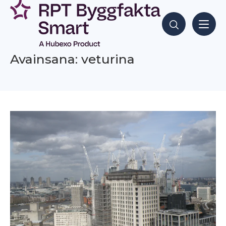
Siirry
sisältöön
Hae sisältöjä
Avainsana: veturina