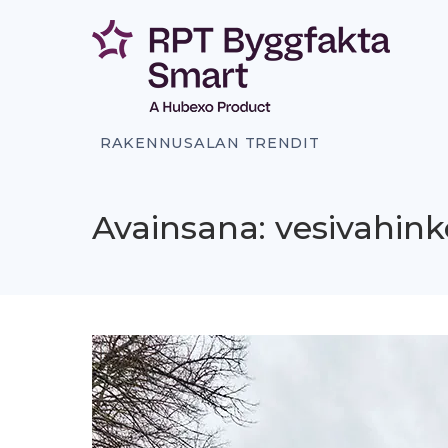
Siirry
sisältöön
RAKENNUSALAN TRENDIT
Avainsana: vesivahink