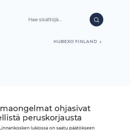
Hae sisältöjä
HUBEXO FINLAND
ilmaongelmat ohjasivat
llistä peruskorjausta
Linnankosken lukiossa on saatu päätökseen