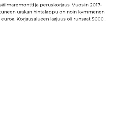
isäilmaremontti ja peruskorjaus. Vuosiin 2017–
ittuneen urakan hintalappu on noin kymmenen
 euroa. Korjausalueen laajuus oli runsaat 5600...