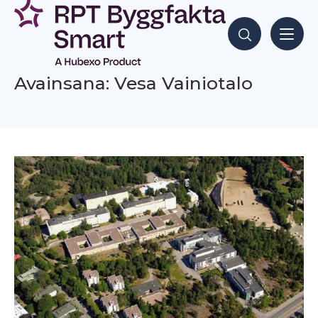
Siirry
sisältöön
Hae sisältöjä
Avainsana: Vesa Vainiotalo