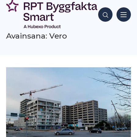
Siirry
sisältöön
Hae sisältöjä
Avainsana: Vero