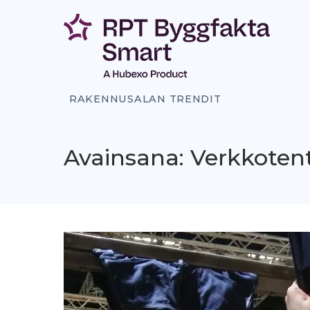
Siirry
sisältöön
RAKENNUSALAN TRENDIT
Avainsana: Verkkotent