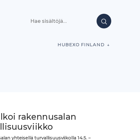
Hae sisältöjä
HUBEXO FINLAND
alkoi rakennusalan
llisuusviikko
an yhteisellä turvallisuusviikolla 14.5. –