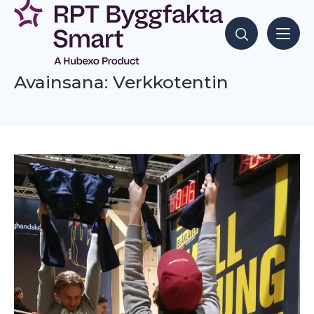
Siirry
sisältöön
Hae sisältöjä
Avainsana: Verkkotentin