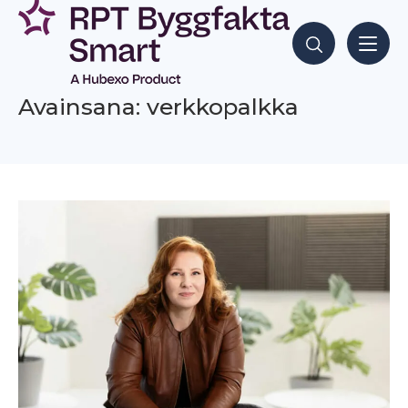
Siirry
sisältöön
Hae sisältöjä
Avainsana: verkkopalkka