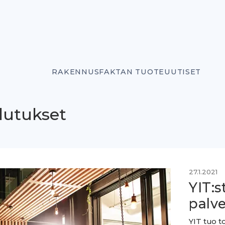
RAKENNUSFAKTAN TUOTEUUTISET
lutukset
27.1.2021
YIT:s
palve
YIT tuo t