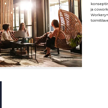
konseptin
ja cowork
Workery+ 
toimitila