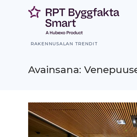
Siirry
sisältöön
RAKENNUSALAN TRENDIT
Avainsana: Venepuus