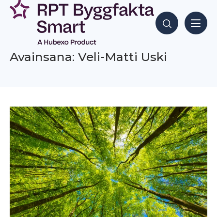
Siirry
sisältöön
Hae sisältöjä
Avainsana: Veli-Matti Uski