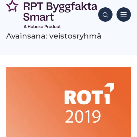
Siirry
sisältöön
Hae sisältöjä
Avainsana: veistosryhmä