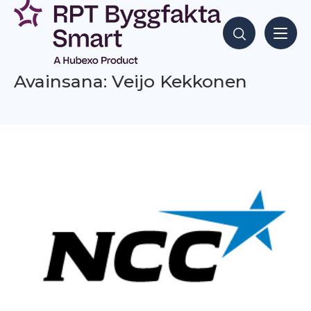
Siirry
sisältöön
Hae sisältöjä
Avainsana: Veijo Kekkonen