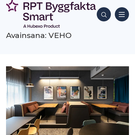
Siirry
sisältöön
Hae sisältöjä
Avainsana: VEHO